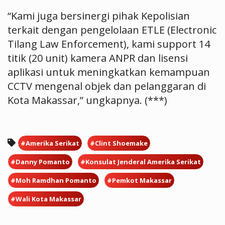
“Kami juga bersinergi pihak Kepolisian
terkait dengan pengelolaan ETLE (Electronic
Tilang Law Enforcement), kami support 14
titik (20 unit) kamera ANPR dan lisensi
aplikasi untuk meningkatkan kemampuan
CCTV mengenal objek dan pelanggaran di
Kota Makassar,” ungkapnya. (***)
#Amerika Serikat
#Clint Shoemake
#Danny Pomanto
#Konsulat Jenderal Amerika Serikat
#Moh Ramdhan Pomanto
#Pemkot Makassar
#Wali Kota Makassar