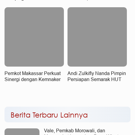
Kembangkan Bisnis
Ditetapkan sebagai Binaan
Pengelolaan Sampah
Sadar HAM
Pemkot Makassar Perkuat
Andi Zulkifly Nanda Pimpin
Sinergi dengan Kemnaker
Persiapan Semarak HUT
Hadirkan Kesempatan Kerja
Kemerdekaan RI Ke-81
yang Inklusif dan
Berkeadilan
Berita Terbaru Lainnya
Vale, Pemkab Morowali, dan