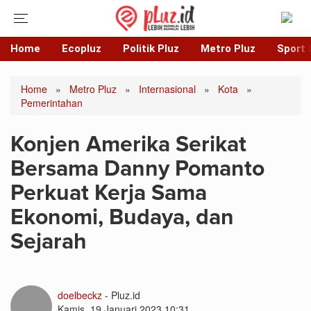
Home
Ecopluz
Politik Pluz
Metro Pluz
Sport 
Home
»
Metro Pluz
»
Internasional
»
Kota
»
Pemerintahan
Konjen Amerika Serikat
Bersama Danny Pomanto
Perkuat Kerja Sama
Ekonomi, Budaya, dan
Sejarah
doelbeckz
- Pluz.id
Kamis, 19 Januari 2023 10:31