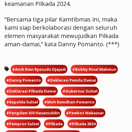
keamanan Pilkada 2024.
“Bersama tiga pilar Kamtibmas ini, maka
kami siap berkolaborasi dengan seluruh
elemen masyarakat mewujudkan Pilkada
aman-damai,” kata Danny Pomanto. (***)
#Andi Rian Ryacudu Djajadi
#Bobby Rinal Makmun
#Danny Pomanto
#Deklarasi Pemilu Damai
#Deklarasi Pilkada Damai
#Gubernur Sulsel
#Kapolda Sulsel
#Moh Ramdhan Pomanto
#Pangdam XIV Hasanuddin
#Pemkot Makassar
#Pemprov Sulsel
#Pilkada
#Pilkada 2024