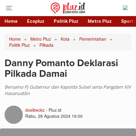
Home
Ecopluz
Politik Pluz
Metro Pluz
Sport 
Home
»
Metro Pluz
»
Kota
»
Pemerintahan
»
Politik Pluz
»
Pilkada
Danny Pomanto Deklarasi
Pilkada Damai
Bersama Pj Gubernur dan Kapolda Sulsel serta Pangdam XIV
Hasanuddin
doelbeckz
- Pluz.id
Rabu, 28 Agustus 2024 16:00