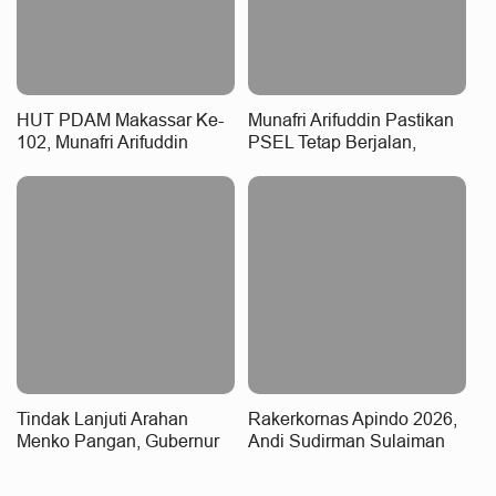
HUT PDAM Makassar Ke-
Munafri Arifuddin Pastikan
102, Munafri Arifuddin
PSEL Tetap Berjalan,
Apresiasi Komitmen
Penetapan Lokasi Masih
Tingkatkan Pelayanan Air
Dibahas
Bersih
Tindak Lanjuti Arahan
Rakerkornas Apindo 2026,
Menko Pangan, Gubernur
Andi Sudirman Sulaiman
Sulsel-Menteri LH Bahas
Dorong Kolaborasi
Percepatan PSEL
Pemerintah dan Dunia