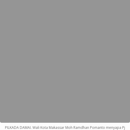
PILKADA DAMAI. Wali Kota Makassar Moh Ramdhan Pomanto menyapa Pj