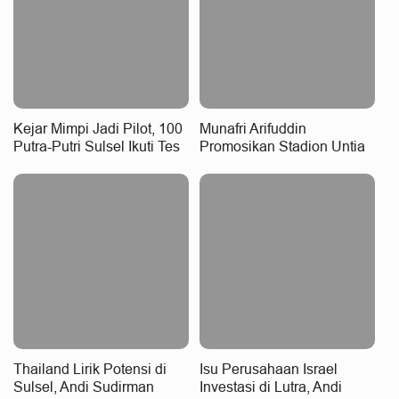
Kejar Mimpi Jadi Pilot, 100
Munafri Arifuddin
Putra-Putri Sulsel Ikuti Tes
Promosikan Stadion Untia
Akademik Beasiswa PPI
ke 28 Negara, Bidik
Curug
Investasi Sport Tourism
Thailand Lirik Potensi di
Isu Perusahaan Israel
Sulsel, Andi Sudirman
Investasi di Lutra, Andi