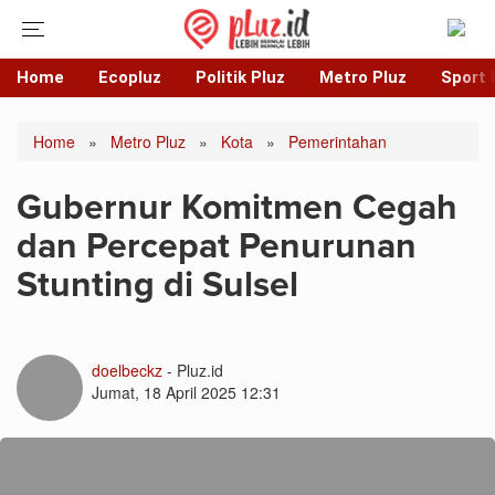
Home
Ecopluz
Politik Pluz
Metro Pluz
Sport 
Home
»
Metro Pluz
»
Kota
»
Pemerintahan
Gubernur Komitmen Cegah
dan Percepat Penurunan
Stunting di Sulsel
doelbeckz
- Pluz.id
Jumat, 18 April 2025 12:31