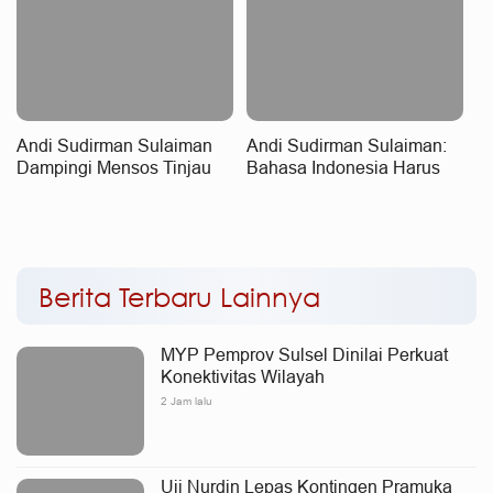
Andi Sudirman Sulaiman
Andi Sudirman Sulaiman:
Dampingi Mensos Tinjau
Bahasa Indonesia Harus
Sekolah Rakyat Terintegrasi
Dijaga Sesuai Kaidah,
3 di Sudiang, Tegaskan
Bahasa Daerah Tetap
Dukungan Pengembangan
Dilestarikan
Program
Berita Terbaru Lainnya
MYP Pemprov Sulsel Dinilai Perkuat
Konektivitas Wilayah
2 Jam lalu
Uji Nurdin Lepas Kontingen Pramuka