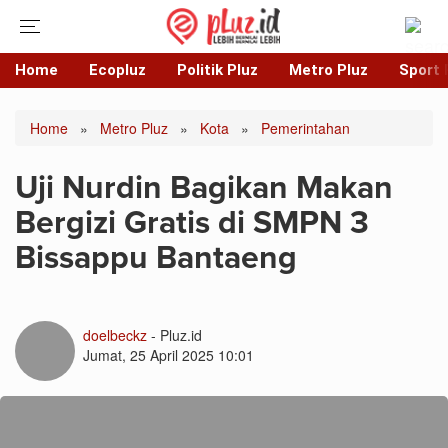
Home
Ecopluz
Politik Pluz
Metro Pluz
Sport 
Home
»
Metro Pluz
»
Kota
»
Pemerintahan
Uji Nurdin Bagikan Makan
Bergizi Gratis di SMPN 3
Bissappu Bantaeng
doelbeckz
- Pluz.id
Jumat, 25 April 2025 10:01