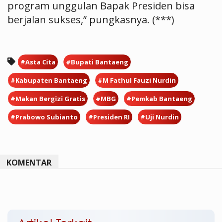
program unggulan Bapak Presiden bisa
berjalan sukses,” pungkasnya. (***)
#Asta Cita
#Bupati Bantaeng
#Kabupaten Bantaeng
#M Fathul Fauzi Nurdin
#Makan Bergizi Gratis
#MBG
#Pemkab Bantaeng
#Prabowo Subianto
#Presiden RI
#Uji Nurdin
KOMENTAR