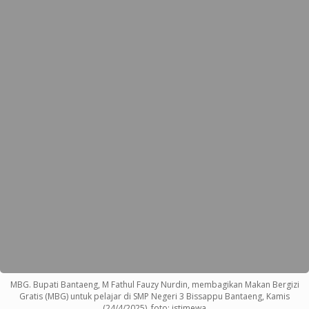
MBG. Bupati Bantaeng, M Fathul Fauzy Nurdin, membagikan Makan Bergizi
Gratis (MBG) untuk pelajar di SMP Negeri 3 Bissappu Bantaeng, Kamis
(24/4/2025). foto: istimewa