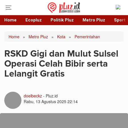
Home
Ecopluz
Politik Pluz
Metro Pluz
Sport 
Home
»
Metro Pluz
»
Kota
»
Pemerintahan
RSKD Gigi dan Mulut Sulsel
Operasi Celah Bibir serta
Lelangit Gratis
doelbeckz
- Pluz.id
Rabu, 13 Agustus 2025 22:14