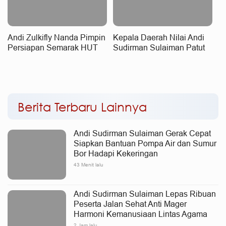
Andi Zulkifly Nanda Pimpin
Kepala Daerah Nilai Andi
Persiapan Semarak HUT
Sudirman Sulaiman Patut
Kemerdekaan RI Ke-81
Raih Penghargaan
Nasional, MYP Perkuat
Konektivitas
Berita Terbaru Lainnya
Andi Sudirman Sulaiman Gerak Cepat
Siapkan Bantuan Pompa Air dan Sumur
Bor Hadapi Kekeringan
43 Menit lalu
Andi Sudirman Sulaiman Lepas Ribuan
Peserta Jalan Sehat Anti Mager
Harmoni Kemanusiaan Lintas Agama
2 Jam lalu