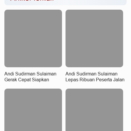
Andi Sudirman Sulaiman
Andi Sudirman Sulaiman
Gerak Cepat Siapkan
Lepas Ribuan Peserta Jalan
Bantuan Pompa Air dan
Sehat Anti Mager Harmoni
Sumur Bor Hadapi
Kemanusiaan Lintas Agama
Kekeringan