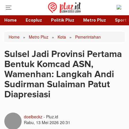
Home
Ecopluz
Politik Pluz
Metro Pluz
Sport 
Home
»
Metro Pluz
»
Kota
»
Pemerintahan
Sulsel Jadi Provinsi Pertama
Bentuk Komcad ASN,
Wamenhan: Langkah Andi
Sudirman Sulaiman Patut
Diapresiasi
doelbeckz
- Pluz.id
Rabu, 13 Mei 2026 20:31