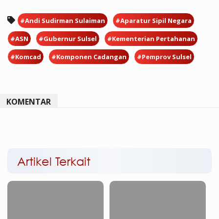
#Andi Sudirman Sulaiman
#Aparatur Sipil Negara
#ASN
#Gubernur Sulsel
#Kementerian Pertahanan
#Komcad
#Komponen Cadangan
#Pemprov Sulsel
KOMENTAR
Artikel Terkait