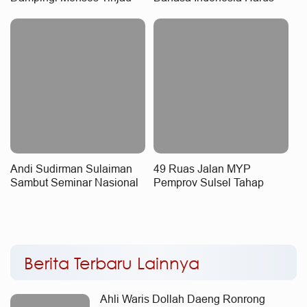
Sekolah Rakyat Terintegrasi
Dijaga Sesuai Kaidah,
3 di Sudiang, Tegaskan
Bahasa Daerah Tetap
Dukungan Pengembangan
Dilestarikan
Program
Andi Sudirman Sulaiman
49 Ruas Jalan MYP
Sambut Seminar Nasional
Pemprov Sulsel Tahap
KDKMP, Dorong Koperasi
Pengerjaan
Desa Beri Manfaat Nyata
bagi Masyarakat
Berita Terbaru Lainnya
Ahli Waris Dollah Daeng Ronrong