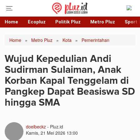
Home
Ecopluz
Politik Pluz
Metro Pluz
Sport 
Home
»
Metro Pluz
»
Kota
»
Pemerintahan
Wujud Kepedulian Andi
Sudirman Sulaiman, Anak
Korban Kapal Tenggelam di
Pangkep Dapat Beasiswa SD
hingga SMA
doelbeckz
- Pluz.id
Kamis, 21 Mei 2026 13:00