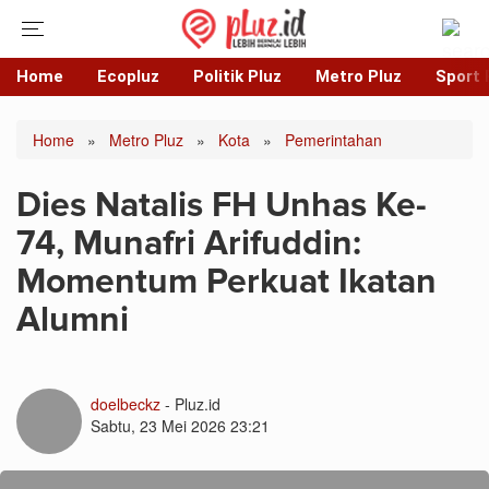
Home
Ecopluz
Politik Pluz
Metro Pluz
Sport 
Home
»
Metro Pluz
»
Kota
»
Pemerintahan
Dies Natalis FH Unhas Ke-
74, Munafri Arifuddin:
Momentum Perkuat Ikatan
Alumni
doelbeckz
- Pluz.id
Sabtu, 23 Mei 2026 23:21