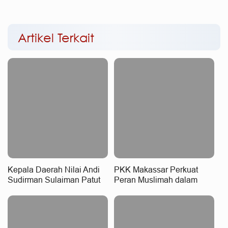
Artikel Terkait
Kepala Daerah Nilai Andi
PKK Makassar Perkuat
Sudirman Sulaiman Patut
Peran Muslimah dalam
Raih Penghargaan
Mewujudkan Keluarga
Nasional, MYP Perkuat
Tangguh dan Berkarakter
Konektivitas