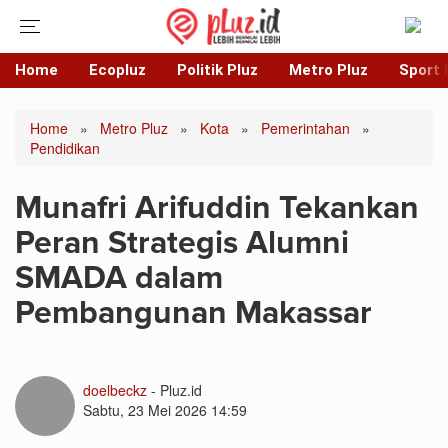
Home
Ecopluz
Politik Pluz
Metro Pluz
Sport 
Home
»
Metro Pluz
»
Kota
»
Pemerintahan
»
Pendidikan
Munafri Arifuddin Tekankan
Peran Strategis Alumni
SMADA dalam
Pembangunan Makassar
doelbeckz
- Pluz.id
Sabtu, 23 Mei 2026 14:59