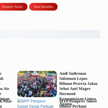
Pemprov Sulsel
Salat Iduladha
n
Andi Sudirman
ak
Sulaiman Lepas
n
Ribuan Peserta Jalan
a Air
Sehat Anti Mager
r
Harmoni
ingan
Kemanusiaan Lintas
 Nilai
MYP Pemprov Sulsel
Agama
n
Dinilai Perkuat