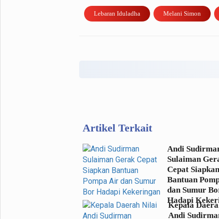
Lebaran Iduladha
Melani Simon
Artikel Terkait
Andi Sudirma
Sulaiman Ger
Cepat Siapka
Bantuan Pomp
dan Sumur Bo
Hadapi Keker
Kepala Daerah
Andi Sudirma