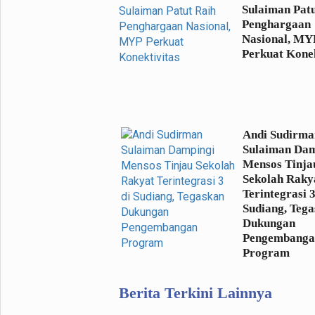
Sulaiman Patu
Penghargaan
Nasional, MY
Perkuat Konek
Andi Sudirma
Sulaiman Dam
Mensos Tinja
Sekolah Raky
Terintegrasi 3
Sudiang, Teg
Dukungan
Pengembang
Program
Berita Terkini Lainnya