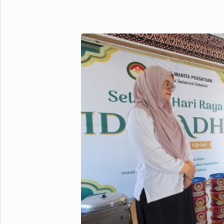
Metro Pluz
Hukum & Kriminal
Internasional
Kota
Citizen
Nasional
Pemerintahan
Pendidikan
Sport Pluz
Sepakbola
Futsal
MotoGP
Bulutangkis
Tinju
Golf
Formula 1
Lifestyle Pluz
Entertainment
Infotainment