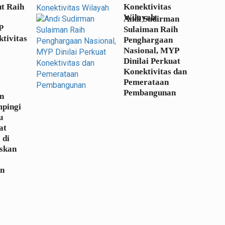
t Raih
Konektivitas
Wilayah
Andi Sudirman
P
Sulaiman Raih
tivitas
Penghargaan
Nasional, MYP
Dinilai Perkuat
Konektivitas dan
Pemerataan
Pembangunan
n
pingi
u
at
 di
askan
an