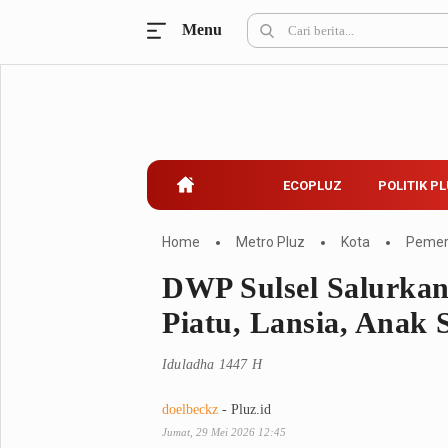
Menu
Ecopluz
Perbankan
Perhotelan
Properti
Belanja
ECOPLUZ
POLITIK P
Konstruksi
Kuliner
UMKM & Koperasi
Home
Metro Pluz
Kota
Pemer
DWP Sulsel Salurka
Politik Pluz
Piatu, Lansia, Anak
KPU & Bawaslu
Pemilu
Iduladha 1447 H
Parlemen
Partai Politik
Pilkada
Pilpres
doelbeckz
- Pluz.id
Tokoh
Jumat, 29 Mei 2026 12:45