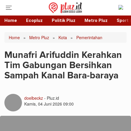
Home
Ecopluz
Politik Pluz
Metro Pluz
Sport 
Home
»
Metro Pluz
»
Kota
»
Pemerintahan
Munafri Arifuddin Kerahkan
Tim Gabungan Bersihkan
Sampah Kanal Bara-baraya
doelbeckz
- Pluz.id
Kamis, 04 Juni 2026 09:00