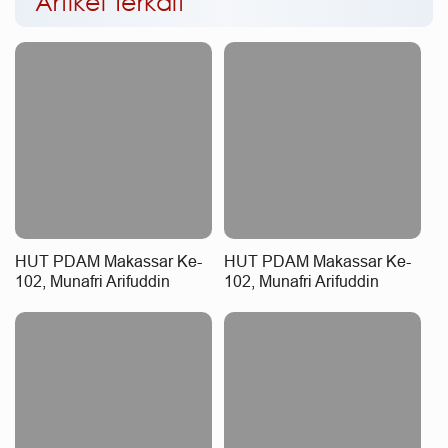
Artikel Terkait
HUT PDAM Makassar Ke-
HUT PDAM Makassar Ke-
102, Munafri Arifuddin
102, Munafri Arifuddin
Serukan Direksi Perkuat
Apresiasi Komitmen
Pelayanan Air Bersih
Tingkatkan Pelayanan Air
Bersih