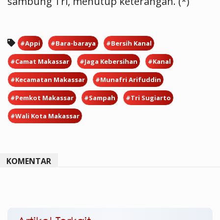
sambung Tri, menutup keterangan. (*)
#Appi
#Bara-baraya
#Bersih Kanal
#Camat Makassar
#Jaga Kebersihan
#Kanal
#Kecamatan Makassar
#Munafri Arifuddin
#Pemkot Makassar
#Sampah
#Tri Sugiarto
#Wali Kota Makassar
KOMENTAR