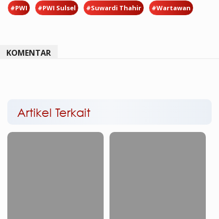
#PWI
#PWI Sulsel
#Suwardi Thahir
#Wartawan
KOMENTAR
Artikel Terkait