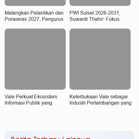
Matangkan Pelantikan dan
PWI Sulsel 2026-2031,
Porwanas 2027, Pengurus
Suwardi Thahir: Fokus
PWI Sulsel 2026-2031
Kualitas Wartawan dan
Rapat Perdana
Integritas Data
Vale Perkuat Ekosistem
Keterbukaan Vale sebagai
Informasi Publik yang
Industri Pertambangan yang
Kredibel
Tangguh dan Bertanggung
Jawab
Berita Terbaru Lainnya