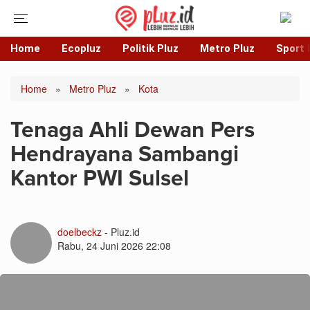
Home
Ecopluz
Politik Pluz
Metro Pluz
Sport 
Home
»
Metro Pluz
»
Kota
Tenaga Ahli Dewan Pers
Hendrayana Sambangi
Kantor PWI Sulsel
doelbeckz
- Pluz.id
Rabu, 24 Juni 2026 22:08