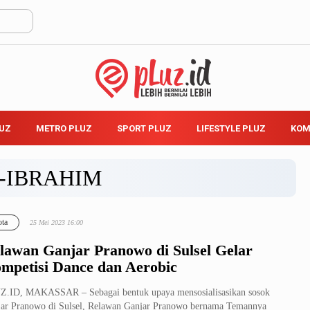
LUZ
METRO PLUZ
SPORT PLUZ
LIFESTYLE PLUZ
KOM
S-IBRAHIM
ta
25 Mei 2023 16:00
lawan Ganjar Pranowo di Sulsel Gelar
mpetisi Dance dan Aerobic
.ID, MAKASSAR – Sebagai bentuk upaya mensosialisasikan sosok
ar Pranowo di Sulsel, Relawan Ganjar Pranowo bernama Temannya