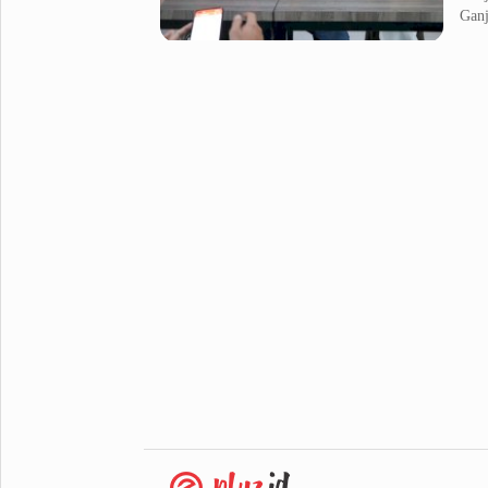
Ganj
Metro Pluz
Hukum & Kriminal
Internasional
Kota
Citizen
Nasional
Pemerintahan
Pendidikan
Sport Pluz
Sepakbola
Futsal
MotoGP
Bulutangkis
Tinju
Golf
Formula 1
Lifestyle Pluz
Entertainment
Infotainment