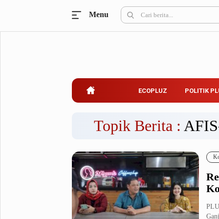
Menu
Ecopluz
Perbankan
Perhotelan
Properti
Belanja
ECOPLUZ
POLITIK P
Konstruksi
Kuliner
UMKM & Koperasi
Topik Berita :
AFI
Politik Pluz
Ko
KPU & Bawaslu
Pemilu
Re
Parlemen
Partai Politik
Ko
Pilkada
Pilpres
PLUZ
Tokoh
Ganj