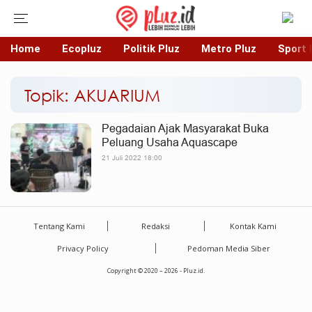
Home
Ecopluz
Politik Pluz
Metro Pluz
Sport 
Topik: AKUARIUM
Pegadaian Ajak Masyarakat Buka
Peluang Usaha Aquascape
21 Juli 2022 18:00
Tentang Kami
Redaksi
Kontak Kami
Privacy Policy
Pedoman Media Siber
Copyright © 2020 – 2026 - Pluz.id.