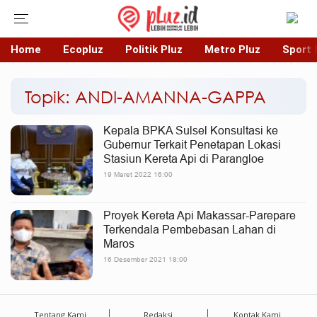
Home
Ecopluz
Politik Pluz
Metro Pluz
Sport 
Topik: ANDI-AMANNA-GAPPA
Kepala BPKA Sulsel Konsultasi ke
Gubernur Terkait Penetapan Lokasi
Stasiun Kereta Api di Parangloe
19 Maret 2022 16:00
Proyek Kereta Api Makassar-Parepare
Terkendala Pembebasan Lahan di
Maros
16 Desember 2021 18:00
Tentang Kami
Redaksi
Kontak Kami