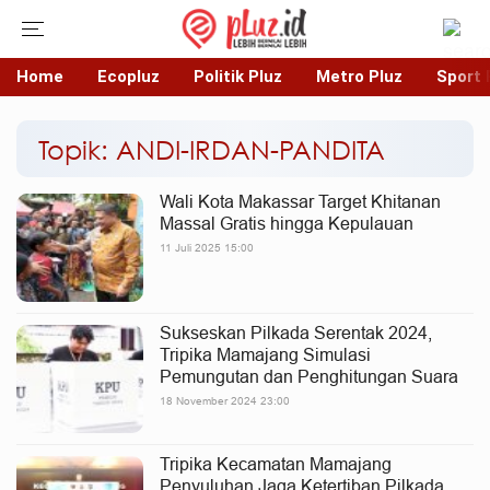
Home
Ecopluz
Politik Pluz
Metro Pluz
Sport 
Topik: ANDI-IRDAN-PANDITA
Wali Kota Makassar Target Khitanan
Massal Gratis hingga Kepulauan
11 Juli 2025 15:00
Sukseskan Pilkada Serentak 2024,
Tripika Mamajang Simulasi
Pemungutan dan Penghitungan Suara
18 November 2024 23:00
Tripika Kecamatan Mamajang
Penyuluhan Jaga Ketertiban Pilkada