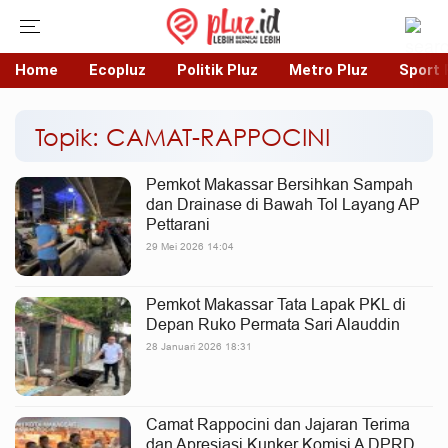
Home
Ecopluz
Politik Pluz
Metro Pluz
Sport 
Topik: CAMAT-RAPPOCINI
Pemkot Makassar Bersihkan Sampah
dan Drainase di Bawah Tol Layang AP
Pettarani
29 Mei 2026 14:04
Pemkot Makassar Tata Lapak PKL di
Depan Ruko Permata Sari Alauddin
28 Januari 2026 18:31
Camat Rappocini dan Jajaran Terima
dan Apresiasi Kunker Komisi A DPRD