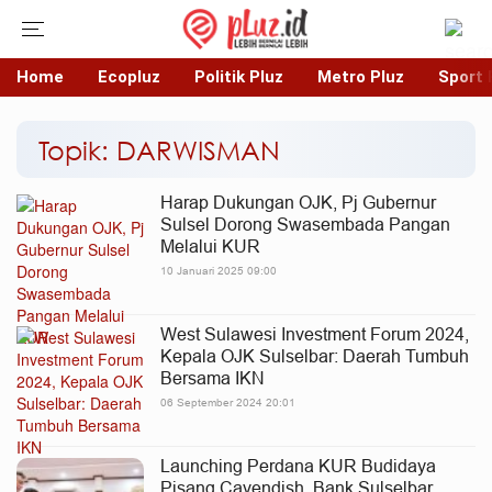
Home
Ecopluz
Politik Pluz
Metro Pluz
Sport 
Topik: DARWISMAN
Harap Dukungan OJK, Pj Gubernur
Sulsel Dorong Swasembada Pangan
Melalui KUR
10 Januari 2025 09:00
West Sulawesi Investment Forum 2024,
Kepala OJK Sulselbar: Daerah Tumbuh
Bersama IKN
06 September 2024 20:01
Launching Perdana KUR Budidaya
Pisang Cavendish, Bank Sulselbar