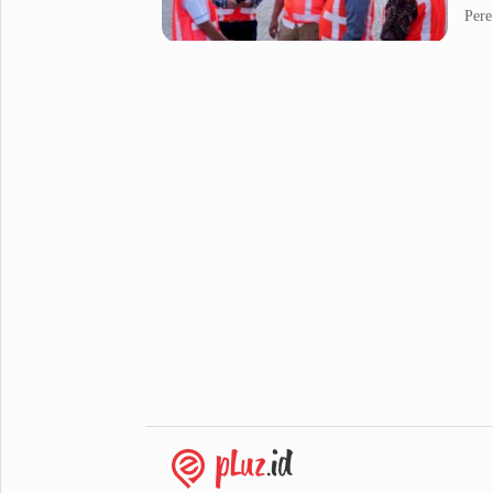
Pere
Metro Pluz
Hukum & Kriminal
Internasional
Kota
Citizen
Nasional
Pemerintahan
Pendidikan
Sport Pluz
Sepakbola
Futsal
MotoGP
Bulutangkis
Tinju
Golf
Formula 1
Lifestyle Pluz
Entertainment
Infotainment