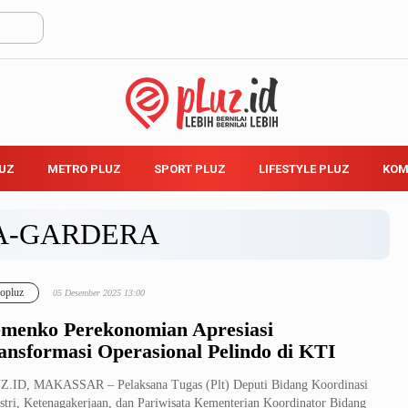
LUZ
METRO PLUZ
SPORT PLUZ
LIFESTYLE PLUZ
KOM
A-GARDERA
opluz
05 Desember 2025 13:00
menko Perekonomian Apresiasi
ansformasi Operasional Pelindo di KTI
Z.ID, MAKASSAR – Pelaksana Tugas (Plt) Deputi Bidang Koordinasi
stri, Ketenagakerjaan, dan Pariwisata Kementerian Koordinator Bidang