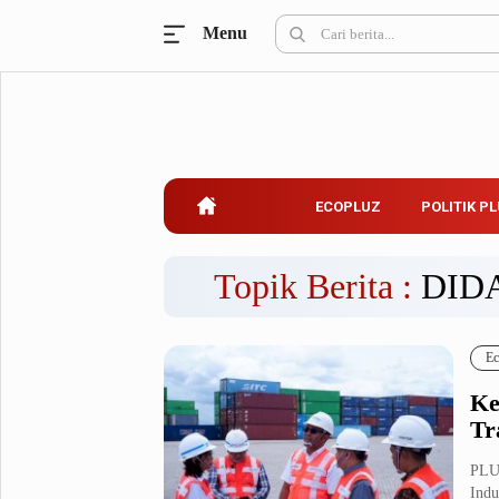
Menu
Ecopluz
Perbankan
Perhotelan
Properti
Belanja
ECOPLUZ
POLITIK P
Konstruksi
Kuliner
UMKM & Koperasi
Topik Berita :
DID
Politik Pluz
Ec
KPU & Bawaslu
Pemilu
Ke
Parlemen
Partai Politik
Tr
Pilkada
Pilpres
PLU
Tokoh
Indu