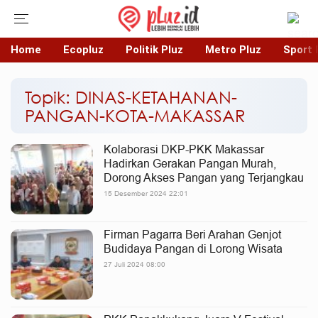
Home
Ecopluz
Politik Pluz
Metro Pluz
Sport 
Topik: DINAS-KETAHANAN-
PANGAN-KOTA-MAKASSAR
Kolaborasi DKP-PKK Makassar
Hadirkan Gerakan Pangan Murah,
Dorong Akses Pangan yang Terjangkau
15 Desember 2024 22:01
Firman Pagarra Beri Arahan Genjot
Budidaya Pangan di Lorong Wisata
27 Juli 2024 08:00