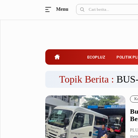
Menu
Ecopluz
Perbankan
Perhotelan
Properti
Belanja
ECOPLUZ
POLITIK P
Konstruksi
Kuliner
UMKM & Koperasi
Topik Berita :
BUS
Politik Pluz
Ko
KPU & Bawaslu
Pemilu
Bu
Parlemen
Partai Politik
Be
Pilkada
Pilpres
PLU
Tokoh
menu