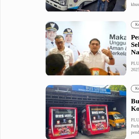
khus
Metro Pluz
Hukum & Kriminal
Internasional
Ko
Kota
Citizen
Pe
Nasional
Pemerintahan
Se
Pendidikan
Na
PLU
Sport Pluz
2025
terh
Sepakbola
Futsal
Ko
MotoGP
Bulutangkis
Tinju
Golf
Bu
Ko
Formula 1
PLU
Lifestyle Pluz
Perh
pend
Entertainment
Infotainment