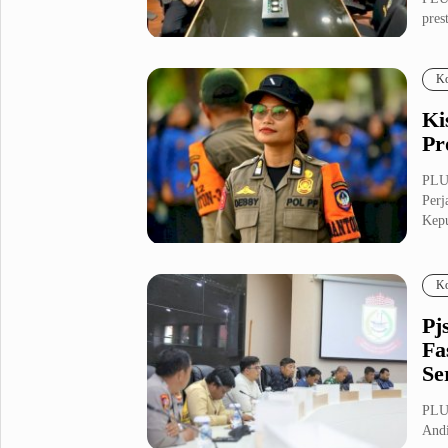
pres
Metro Pluz
umu.
Hukum & Kriminal
Internasional
Ko
Kota
Citizen
Ki
Nasional
Pemerintahan
Pr
Pendidikan
PLU
Perj
Kepu
Sport Pluz
Sepakbola
Futsal
Ko
MotoGP
Bulutangkis
Tinju
Golf
Pj
Fa
Formula 1
Se
Lifestyle Pluz
PLUZ
Andi
Entertainment
Infotainment