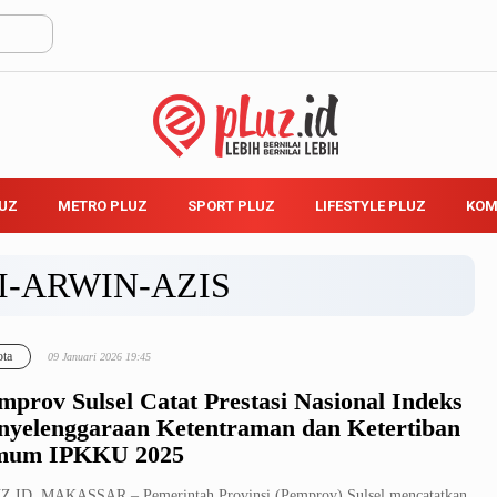
LUZ
METRO PLUZ
SPORT PLUZ
LIFESTYLE PLUZ
KOM
I-ARWIN-AZIS
ta
09 Januari 2026 19:45
mprov Sulsel Catat Prestasi Nasional Indeks
nyelenggaraan Ketentraman dan Ketertiban
um IPKKU 2025
Z.ID, MAKASSAR – Pemerintah Provinsi (Pemprov) Sulsel mencatatkan