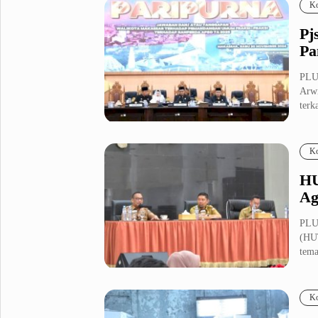
Ko
Pj
Pa
PLUZ
Arwi
terka
Ko
HU
Ag
PLU
(HUT
tema
Ko