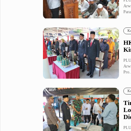
PLUZ
Arwi
Para
Ko
HK
Ki
PLUZ
Arwi
Pro.
Ko
Ti
Lo
Di
PLUZ