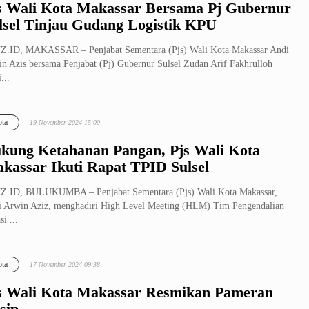
s Wali Kota Makassar Bersama Pj Gubernur
lsel Tinjau Gudang Logistik KPU
Z.ID, MAKASSAR – Penjabat Sementara (Pjs) Wali Kota Makassar Andi
n Azis bersama Penjabat (Pj) Gubernur Sulsel Zudan Arif Fakhrulloh
...
ta
19 November 2024 15:00
kung Ketahanan Pangan, Pjs Wali Kota
kassar Ikuti Rapat TPID Sulsel
Z.ID, BULUKUMBA – Penjabat Sementara (Pjs) Wali Kota Makassar,
 Arwin Aziz, menghadiri High Level Meeting (HLM) Tim Pengendalian
si ...
ta
17 November 2024 09:38
s Wali Kota Makassar Resmikan Pameran
sip