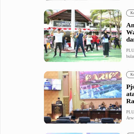
Peng
Fashion
Health
Ko
Inspirasi
Parenting
An
Teknologi
Wa
da
Komunitas Pluz
PLU
bula
Profil Pluz
meng
Ko
Indeks
Pj
at
Ra
PLUZ
Arwi
terk.