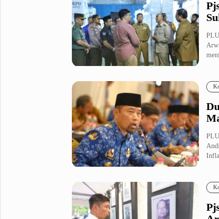
Pj
Su
PLU
Arwi
meni
Ko
Du
Ma
PLU
Andi
Infla
Ko
Pj
Ar