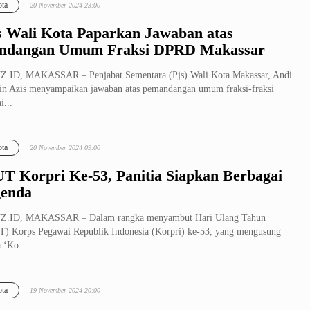
ta
20 November 2024 23:00
s Wali Kota Paparkan Jawaban atas
ndangan Umum Fraksi DPRD Makassar
.ID, MAKASSAR – Penjabat Sementara (Pjs) Wali Kota Makassar, Andi
n Azis menyampaikan jawaban atas pemandangan umum fraksi-fraksi
i...
ta
20 November 2024 09:00
T Korpri Ke-53, Panitia Siapkan Berbagai
enda
Z.ID, MAKASSAR – Dalam rangka menyambut Hari Ulang Tahun
) Korps Pegawai Republik Indonesia (Korpri) ke-53, yang mengusung
 ‘Ko...
ta
19 November 2024 20:00