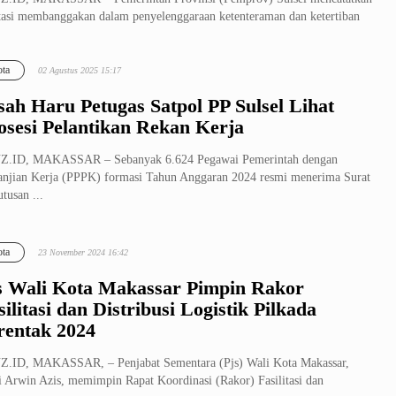
tasi membanggakan dalam penyelenggaraan ketenteraman dan ketertiban
..
ta
02 Agustus 2025 15:17
sah Haru Petugas Satpol PP Sulsel Lihat
osesi Pelantikan Rekan Kerja
Z.ID, MAKASSAR – Sebanyak 6.624 Pegawai Pemerintah dengan
anjian Kerja (PPPK) formasi Tahun Anggaran 2024 resmi menerima Surat
tusan ...
ta
23 November 2024 16:42
s Wali Kota Makassar Pimpin Rakor
silitasi dan Distribusi Logistik Pilkada
rentak 2024
.ID, MAKASSAR, – Penjabat Sementara (Pjs) Wali Kota Makassar,
 Arwin Azis, memimpin Rapat Koordinasi (Rakor) Fasilitasi dan