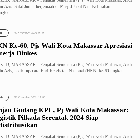
.ID, MAKASSAR – Penjabat Sementara (Pjs) Wali Kota Makassar, Andi
n Azis, Salat Jumat berjemaah di Masjid Jabal Nur, Kelurahan
ngloe...
ta
16 November 2024 09:00
N Ke-60, Pjs Wali Kota Makassar Apresiasi
nerja Dinkes
.ID, MAKASSAR – Penjabat Sementara (Pjs) Wali Kota Makassar, Andi
n Azis, hadiri upacara Hari Kesehatan Nasional (HKN) ke-60 tingkat
..
ta
15 November 2024 15:00
njau Gudang KPU, Pj Wali Kota Makassar:
gistik Pilkada Serentak 2024 Siap
distribusikan
.ID, MAKASSAR – Penjabat Sementara (Pjs) Wali Kota Makassar, Andi