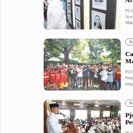
PLUZ
Arwi
Maka
Ko
Ca
Ma
PLU
Penj
lang
Ko
Pj
Pe