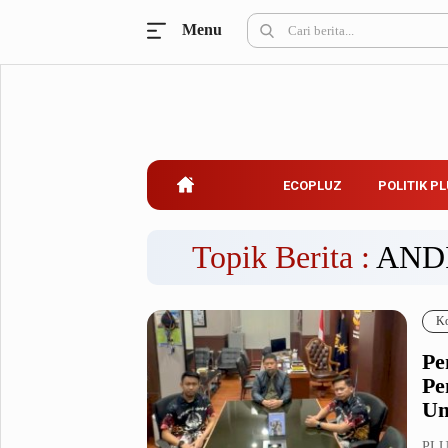
Menu
Ecopluz
Perbankan
Perhotelan
Properti
Belanja
ECOPLUZ
POLITIK P
Konstruksi
Kuliner
UMKM & Koperasi
Topik Berita :
AND
Politik Pluz
Ko
KPU & Bawaslu
Pemilu
Pe
Parlemen
Partai Politik
Pe
Pilkada
Pilpres
Um
Tokoh
PLU