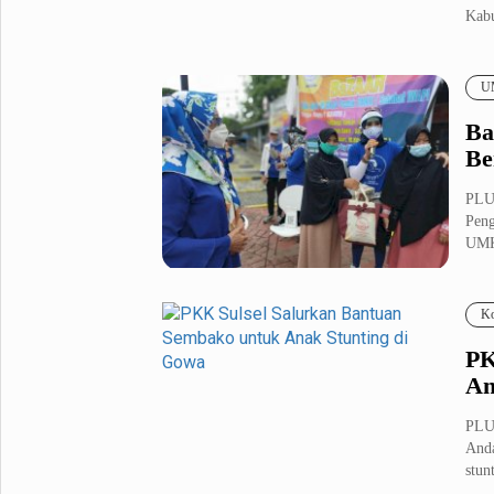
Kabu
Metro Pluz
Hukum & Kriminal
Internasional
U
Kota
Citizen
Ba
Nasional
Pemerintahan
Be
Pendidikan
PLU
Peng
UMK
Sport Pluz
Sepakbola
Futsal
Ko
MotoGP
Bulutangkis
Tinju
Golf
PK
An
Formula 1
PLU
Lifestyle Pluz
Anda
stunt
Entertainment
Infotainment