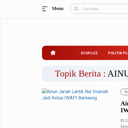
Menu
Ecopluz
Perbankan
Perhotelan
Properti
Belanja
ECOPLUZ
POLITIK P
Konstruksi
Kuliner
UMKM & Koperasi
Topik Berita :
AIN
Politik Pluz
Ec
KPU & Bawaslu
Pemilu
Ai
Parlemen
Partai Politik
IW
Pilkada
Pilpres
PLUZ
Tokoh
Dewa