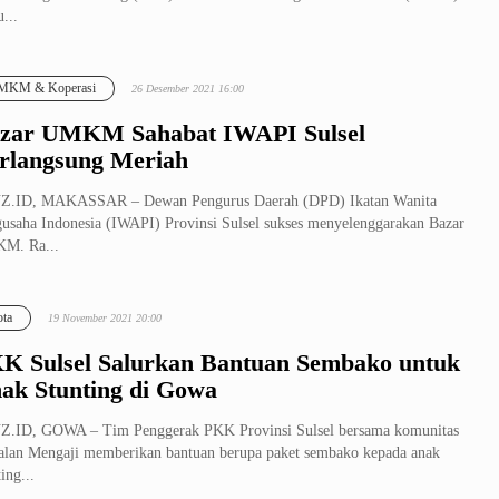
...
MKM & Koperasi
26 Desember 2021 16:00
zar UMKM Sahabat IWAPI Sulsel
rlangsung Meriah
Z.ID, MAKASSAR – Dewan Pengurus Daerah (DPD) Ikatan Wanita
usaha Indonesia (IWAPI) Provinsi Sulsel sukses menyelenggarakan Bazar
M. Ra...
ta
19 November 2021 20:00
K Sulsel Salurkan Bantuan Sembako untuk
ak Stunting di Gowa
Z.ID, GOWA – Tim Penggerak PKK Provinsi Sulsel bersama komunitas
lan Mengaji memberikan bantuan berupa paket sembako kepada anak
ing...