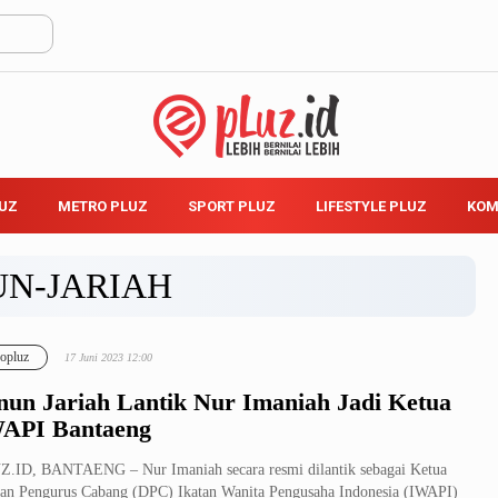
LUZ
METRO PLUZ
SPORT PLUZ
LIFESTYLE PLUZ
KOM
UN-JARIAH
opluz
17 Juni 2023 12:00
nun Jariah Lantik Nur Imaniah Jadi Ketua
API Bantaeng
.ID, BANTAENG – Nur Imaniah secara resmi dilantik sebagai Ketua
n Pengurus Cabang (DPC) Ikatan Wanita Pengusaha Indonesia (IWAPI)