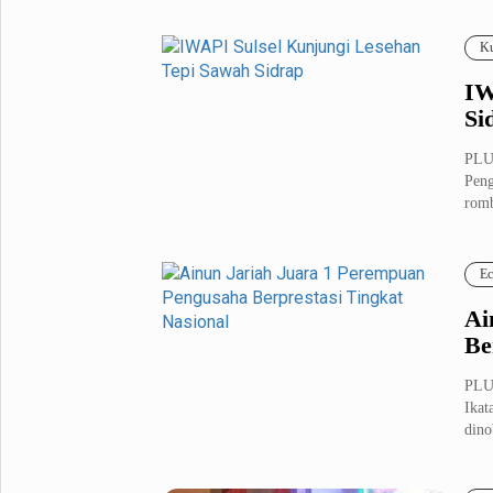
Fashion
Health
Ku
Inspirasi
Parenting
IW
Teknologi
Si
Komunitas Pluz
PLU
Peng
romb
Profil Pluz
Ec
Indeks
Ai
Be
PLU
Ikat
dino