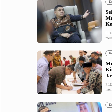
Ko
Se
Ma
Ke
PLU
mela
pada
Ko
Mu
Ki
Ja
PLU
mema
teru
Ko