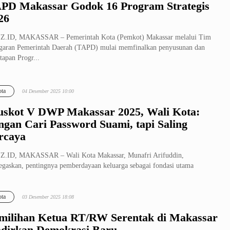
PD Makassar Godok 16 Program Strategis
26
Z.ID, MAKASSAR – Pemerintah Kota (Pemkot) Makassar melalui Tim
aran Pemerintah Daerah (TAPD) mulai memfinalkan penyusunan dan
tapan Progr...
ta
04 Desember 2025 10:00
skot V DWP Makassar 2025, Wali Kota:
ngan Cari Password Suami, tapi Saling
rcaya
Z.ID, MAKASSAR – Wali Kota Makassar, Munafri Arifuddin,
gaskan, pentingnya pemberdayaan keluarga sebagai fondasi utama
angunan daerah...
ta
03 Desember 2025 18:08
milihan Ketua RT/RW Serentak di Makassar
dirkan Demokrasi Baru