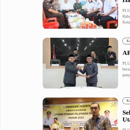
PLUZ
Rabu
Kota
Ko
AP
PLU
bers
peny
Ko
Se
Ut