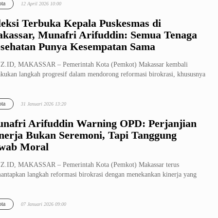
ta
12 April 2026 10:00
leksi Terbuka Kepala Puskesmas di
kassar, Munafri Arifuddin: Semua Tenaga
sehatan Punya Kesempatan Sama
Z.ID, MAKASSAR – Pemerintah Kota (Pemkot) Makassar kembali
kukan langkah progresif dalam mendorong reformasi birokrasi, khususnya
 se...
ta
31 Januari 2026 13:20
nafri Arifuddin Warning OPD: Perjanjian
nerja Bukan Seremoni, Tapi Tanggung
wab Moral
Z.ID, MAKASSAR – Pemerintah Kota (Pemkot) Makassar terus
ntapkan langkah reformasi birokrasi dengan menekankan kinerja yang
kur dan b...
ta
07 Januari 2026 09:00