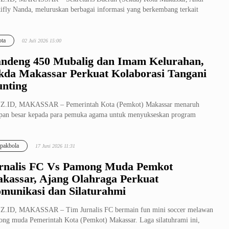
ifly Nanda, meluruskan berbagai informasi yang berkembang terkait
si ...
ta
02 Juli 2026 15:00
ndeng 450 Mubalig dan Imam Kelurahan,
kda Makassar Perkuat Kolaborasi Tangani
unting
Z.ID, MAKASSAR – Pemerintah Kota (Pemkot) Makassar menaruh
pan besar kepada para pemuka agama untuk menyukseskan program
angunan daer...
pakbola
17 Juni 2026 11:31
rnalis FC Vs Pamong Muda Pemkot
kassar, Ajang Olahraga Perkuat
munikasi dan Silaturahmi
Z.ID, MAKASSAR – Tim Jurnalis FC bermain fun mini soccer melawan
ng muda Pemerintah Kota (Pemkot) Makassar. Laga silatuhrami ini,