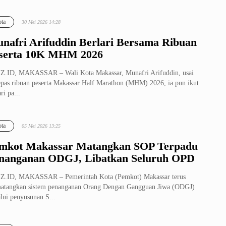
si...
ta
30 Mei 2026 14:28
nafri Arifuddin Berlari Bersama Ribuan
serta 10K MHM 2026
Z.ID, MAKASSAR – Wali Kota Makassar, Munafri Arifuddin, usai
pas ribuan peserta Makassar Half Marathon (MHM) 2026, ia pun ikut
ri pa...
ta
05 Mei 2026 13:25
mkot Makassar Matangkan SOP Terpadu
nanganan ODGJ, Libatkan Seluruh OPD
Z.ID, MAKASSAR – Pemerintah Kota (Pemkot) Makassar terus
atangkan sistem penanganan Orang Dengan Gangguan Jiwa (ODGJ)
lui penyusunan S...