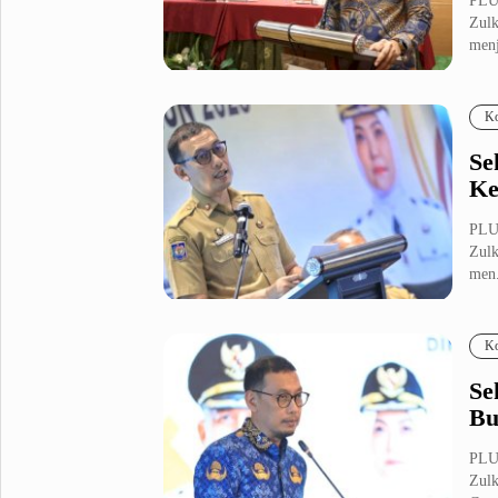
PLU
Zulk
menj
Ko
Se
Ke
PLU
Zulk
men.
Ko
Se
Bu
PLU
Zulk