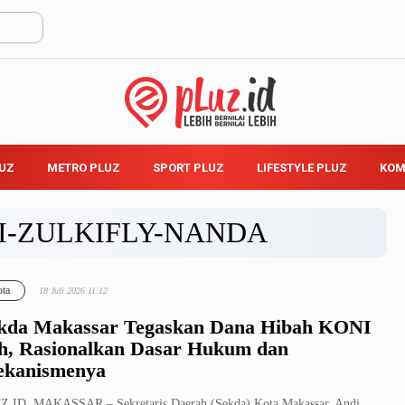
LUZ
METRO PLUZ
SPORT PLUZ
LIFESTYLE PLUZ
KOM
I-ZULKIFLY-NANDA
ta
18 Juli 2026 11:12
kda Makassar Tegaskan Dana Hibah KONI
h, Rasionalkan Dasar Hukum dan
kanismenya
Z.ID, MAKASSAR – Sekretaris Daerah (Sekda) Kota Makassar, Andi