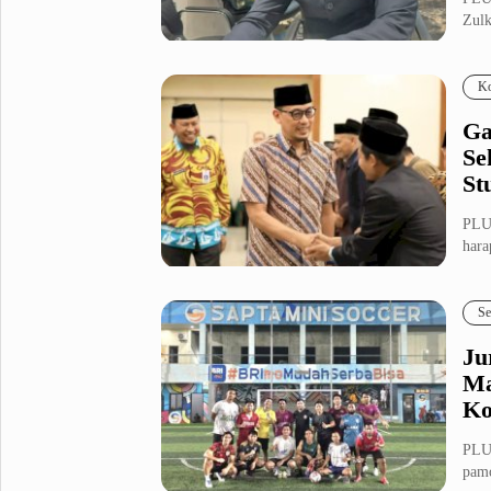
Zulk
Metro Pluz
aloka
Hukum & Kriminal
Internasional
Ko
Kota
Citizen
Ga
Nasional
Pemerintahan
Se
Pendidikan
St
PLU
Sport Pluz
hara
pemb
Sepakbola
Futsal
Se
MotoGP
Bulutangkis
Tinju
Golf
Ju
Ma
Formula 1
Ko
Lifestyle Pluz
PLU
pamo
Entertainment
Infotainment