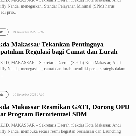
Z.ID, MAKASSAR – Sekretaris Daerah (Sekda) Kota Makassar, Andi
ifly Nanda, menegaskan, Standar Pelayanan Minimal (SPM) harus
adi prio...
ta
24 November 2025 18:00
kda Makassar Tekankan Pentingnya
patuhan Regulasi bagi Camat dan Lurah
Z.ID, MAKASSAR – Sekretaris Daerah (Sekda) Kota Makassar, Andi
ifly Nanda, menegaskan, camat dan lurah memiliki peran strategis dalam
..
ta
10 November 2025 17:10
kda Makassar Resmikan GATI, Dorong OPD
at Program Berorientasi SDM
Z.ID, MAKASSAR – Sekretaris Daerah (Sekda) Kota Makassar, Andi
ifly Nanda, membuka secara resmi kegiatan Sosialisasi dan Launching