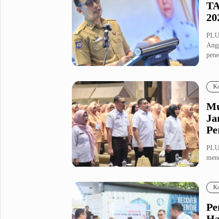
TA
20
PLU
Angg
pene
Ko
Mu
Ja
Pe
PLU
mene
pemb
Ko
Pe
Ha