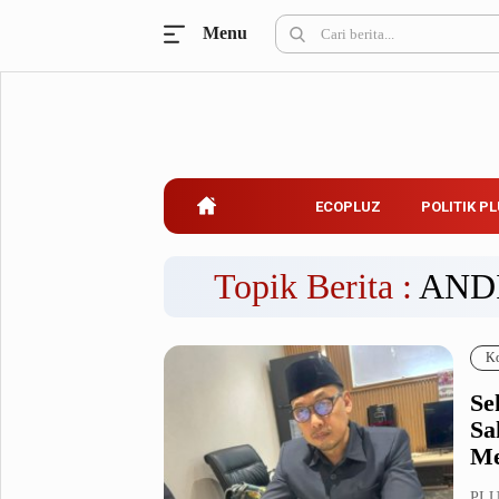
Menu
Ecopluz
Perbankan
Perhotelan
Properti
Belanja
ECOPLUZ
POLITIK P
Konstruksi
Kuliner
UMKM & Koperasi
Topik Berita :
AND
Politik Pluz
Ko
KPU & Bawaslu
Pemilu
Se
Parlemen
Partai Politik
Sa
Pilkada
Pilpres
Me
Tokoh
PLU