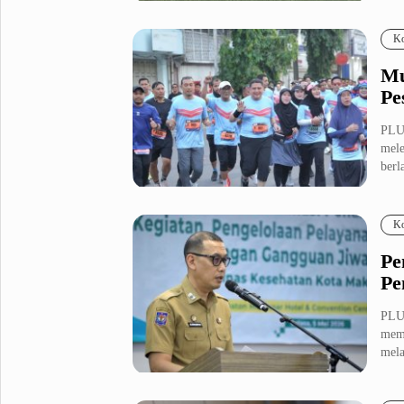
diini
Fashion
Health
Ko
Inspirasi
Parenting
Mu
Teknologi
Pe
Komunitas Pluz
PLU
mele
berla
Profil Pluz
Ko
Indeks
Pe
Pe
PLU
mem
mela