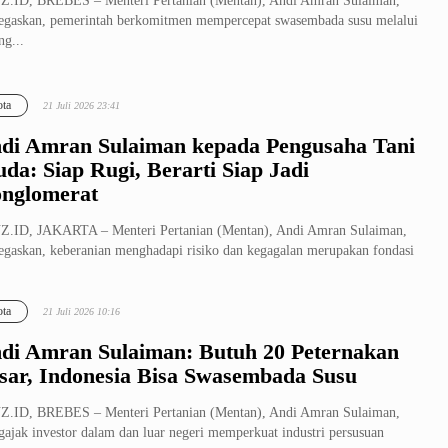
.ID, BREBES – Menteri Pertanian (Mentan), Andi Amran Sulaiman,
gaskan, pemerintah berkomitmen mempercepat swasembada susu melalui
ng...
ta
21 Juli 2026 23:41
di Amran Sulaiman kepada Pengusaha Tani
da: Siap Rugi, Berarti Siap Jadi
nglomerat
.ID, JAKARTA – Menteri Pertanian (Mentan), Andi Amran Sulaiman,
gaskan, keberanian menghadapi risiko dan kegagalan merupakan fondasi
.
ta
21 Juli 2026 10:16
di Amran Sulaiman: Butuh 20 Peternakan
sar, Indonesia Bisa Swasembada Susu
.ID, BREBES – Menteri Pertanian (Mentan), Andi Amran Sulaiman,
ajak investor dalam dan luar negeri memperkuat industri persusuan