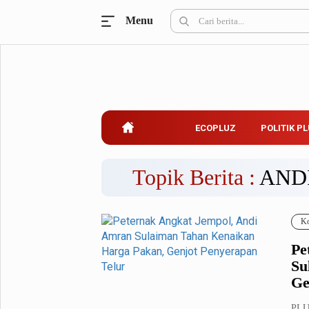
Menu
Ecopluz
Perbankan
Perhotelan
Properti
Belanja
ECOPLUZ
POLITIK P
Konstruksi
Kuliner
UMKM & Koperasi
Topik Berita :
AND
Politik Pluz
Ko
KPU & Bawaslu
Pemilu
Pe
Parlemen
Partai Politik
Su
Pilkada
Pilpres
Ge
Tokoh
PLUZ