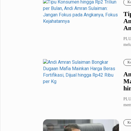
Ko
Ti
An
An
PLU
melu
Pre..
Ko
An
Ma
hi
PLUZ
memb
jauh.
Ko