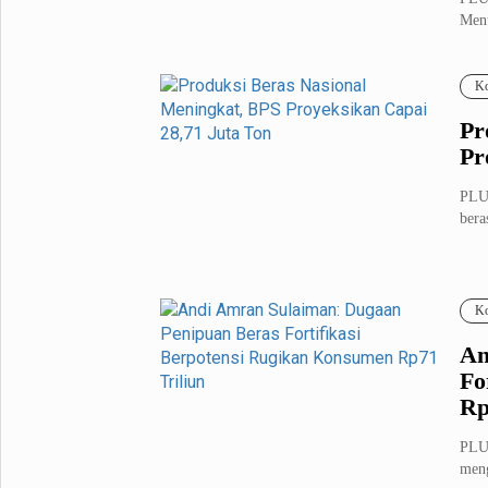
Ment
Metro Pluz
pete
Hukum & Kriminal
Internasional
Ko
Kota
Citizen
Pr
Nasional
Pemerintahan
Pr
Pendidikan
PLUZ
bera
Sport Pluz
Sepakbola
Futsal
Ko
MotoGP
Bulutangkis
Tinju
Golf
An
Fo
Formula 1
Rp
Lifestyle Pluz
PLUZ
meng
Entertainment
Infotainment