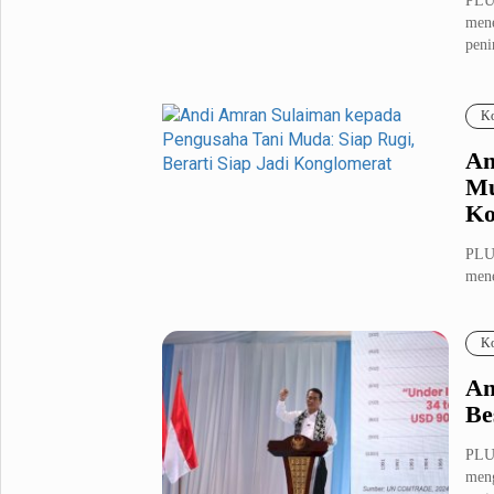
PLUZ
mene
peni
Ko
An
Mu
Ko
PLUZ
mene
uta..
Ko
An
Be
PLUZ
meng