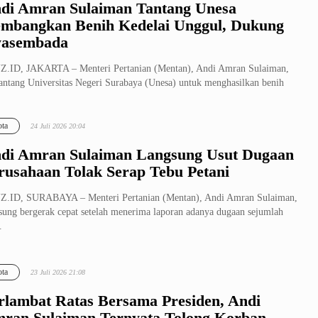
di Amran Sulaiman Tantang Unesa
mbangkan Benih Kedelai Unggul, Dukung
asembada
.ID, JAKARTA – Menteri Pertanian (Mentan), Andi Amran Sulaiman,
ntang Universitas Negeri Surabaya (Unesa) untuk menghasilkan benih
l...
ta
24 Juli 2026 20:04
di Amran Sulaiman Langsung Usut Dugaan
rusahaan Tolak Serap Tebu Petani
Z.ID, SURABAYA – Menteri Pertanian (Mentan), Andi Amran Sulaiman,
sung bergerak cepat setelah menerima laporan adanya dugaan sejumlah
.
ta
23 Juli 2026 21:08
rlambat Ratas Bersama Presiden, Andi
ran Sulaiman Ternyata Tolong Korban