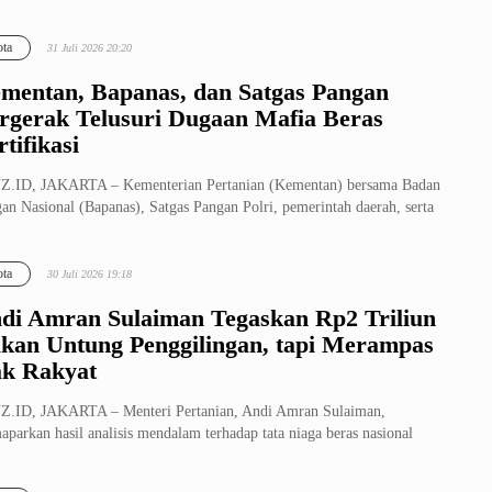
rkirak...
ta
31 Juli 2026 20:20
mentan, Bapanas, dan Satgas Pangan
rgerak Telusuri Dugaan Mafia Beras
rtifikasi
Z.ID, JAKARTA – Kementerian Pertanian (Kementan) bersama Badan
an Nasional (Bapanas), Satgas Pangan Polri, pemerintah daerah, serta
a...
ta
30 Juli 2026 19:18
di Amran Sulaiman Tegaskan Rp2 Triliun
kan Untung Penggilingan, tapi Merampas
k Rakyat
.ID, JAKARTA – Menteri Pertanian, Andi Amran Sulaiman,
parkan hasil analisis mendalam terhadap tata niaga beras nasional
ajuk Darura...