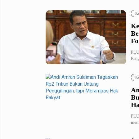
dipe
Fashion
Health
Ko
Inspirasi
Parenting
Ke
Teknologi
Be
Fo
Komunitas Pluz
PLU
Pang
Profil Pluz
apar
Ko
Indeks
An
Bu
Ha
PLUZ
mema
bert