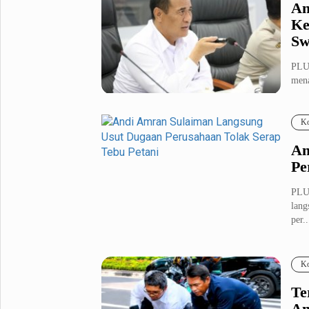
An
Ke
Sw
PLUZ
mena
kede
Ko
An
Pe
PLU
lang
per..
Ko
Te
Am