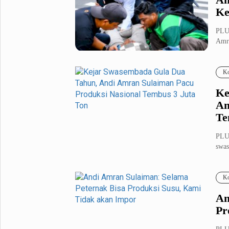
Ke
PLU
Amra
Kep.
Ko
Ke
Am
Te
PLU
swas
Prab
Ko
An
Pr