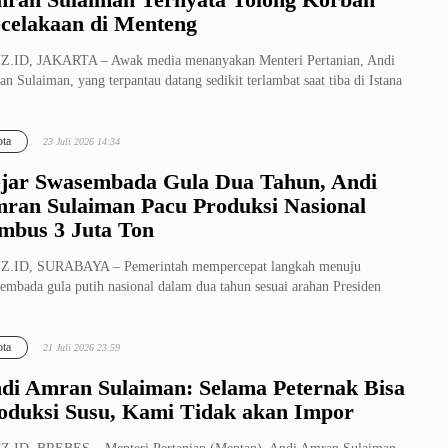
celakaan di Menteng
Z.ID, JAKARTA – Awak media menanyakan Menteri Pertanian, Andi
n Sulaiman, yang terpantau datang sedikit terlambat saat tiba di Istana
..
ta
23 Juli 2026 14:34
jar Swasembada Gula Dua Tahun, Andi
ran Sulaiman Pacu Produksi Nasional
mbus 3 Juta Ton
Z.ID, SURABAYA – Pemerintah mempercepat langkah menuju
embada gula putih nasional dalam dua tahun sesuai arahan Presiden
owo Subianto...
ta
21 Juli 2026 23:59
di Amran Sulaiman: Selama Peternak Bisa
oduksi Susu, Kami Tidak akan Impor