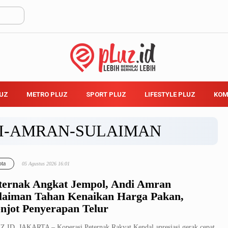
LUZ
METRO PLUZ
SPORT PLUZ
LIFESTYLE PLUZ
KOM
I-AMRAN-SULAIMAN
ta
05 Agustus 2026 16:01
ternak Angkat Jempol, Andi Amran
laiman Tahan Kenaikan Harga Pakan,
njot Penyerapan Telur
.ID, JAKARTA – Koperasi Peternak Rakyat Kendal apresiasi gerak cepat