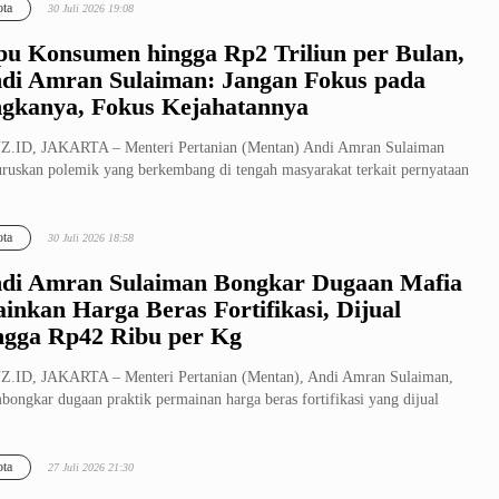
ta
30 Juli 2026 19:08
pu Konsumen hingga Rp2 Triliun per Bulan,
di Amran Sulaiman: Jangan Fokus pada
gkanya, Fokus Kejahatannya
Z.ID, JAKARTA – Menteri Pertanian (Mentan) Andi Amran Sulaiman
ruskan polemik yang berkembang di tengah masyarakat terkait pernyataan
.
ta
30 Juli 2026 18:58
di Amran Sulaiman Bongkar Dugaan Mafia
inkan Harga Beras Fortifikasi, Dijual
ngga Rp42 Ribu per Kg
.ID, JAKARTA – Menteri Pertanian (Mentan), Andi Amran Sulaiman,
ongkar dugaan praktik permainan harga beras fortifikasi yang dijual
..
ta
27 Juli 2026 21:30