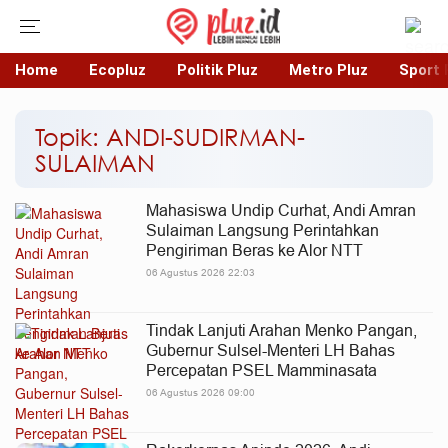
Home
Ecopluz
Politik Pluz
Metro Pluz
Sport 
Topik: ANDI-SUDIRMAN-
SULAIMAN
Mahasiswa Undip Curhat, Andi Amran
Sulaiman Langsung Perintahkan
Pengiriman Beras ke Alor NTT
06 Agustus 2026 22:03
Tindak Lanjuti Arahan Menko Pangan,
Gubernur Sulsel-Menteri LH Bahas
Percepatan PSEL Mamminasata
06 Agustus 2026 09:00