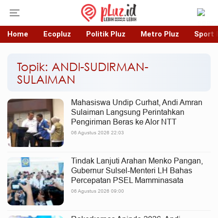
Home
Ecopluz
Politik Pluz
Metro Pluz
Sport 
Topik: ANDI-SUDIRMAN-
SULAIMAN
Mahasiswa Undip Curhat, Andi Amran
Sulaiman Langsung Perintahkan
Pengiriman Beras ke Alor NTT
06 Agustus 2026 22:03
Tindak Lanjuti Arahan Menko Pangan,
Gubernur Sulsel-Menteri LH Bahas
Percepatan PSEL Mamminasata
06 Agustus 2026 09:00