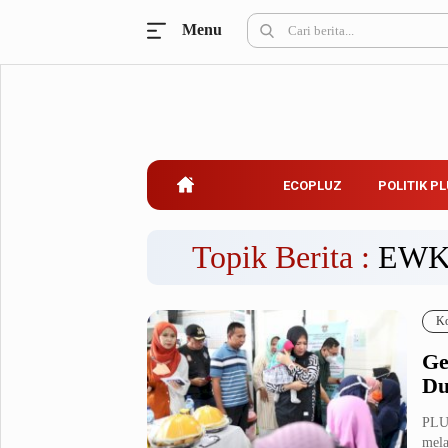
Menu
Ecopluz
Perbankan
Perhotelan
Properti
Belanja
ECOPLUZ
POLITIK P
Konstruksi
Kuliner
UMKM & Koperasi
Topik Berita :
EWK
Politik Pluz
Ko
KPU & Bawaslu
Pemilu
Ge
Parlemen
Partai Politik
Du
Pilkada
Pilpres
PLU
Tokoh
mela