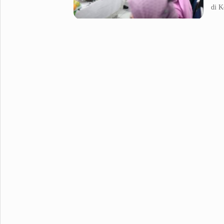
di K
Metro Pluz
Hukum & Kriminal
Internasional
Kota
Citizen
Nasional
Pemerintahan
Pendidikan
Sport Pluz
Sepakbola
Futsal
MotoGP
Bulutangkis
Tinju
Golf
Formula 1
Lifestyle Pluz
Entertainment
Infotainment