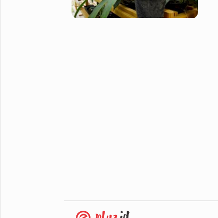
Metro Pluz
Hukum & Kriminal
Internasional
Kota
Citizen
Nasional
Pemerintahan
Pendidikan
Sport Pluz
Sepakbola
Futsal
MotoGP
Bulutangkis
Tinju
Golf
Formula 1
Lifestyle Pluz
Entertainment
Infotainment