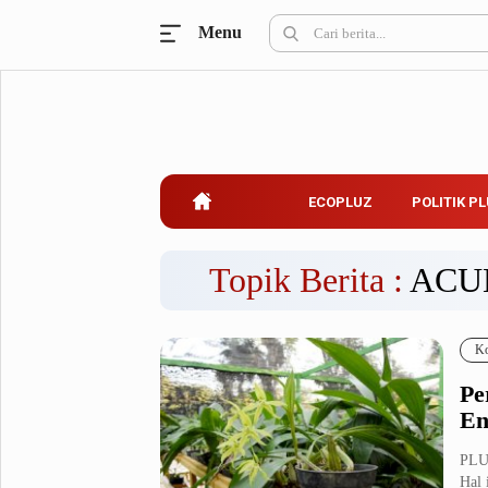
Menu
Ecopluz
Perbankan
Perhotelan
Properti
Belanja
ECOPLUZ
POLITIK P
Konstruksi
Kuliner
UMKM & Koperasi
Topik Berita :
ACU
Politik Pluz
Ko
KPU & Bawaslu
Pemilu
Pe
Parlemen
Partai Politik
En
Pilkada
Pilpres
PLUZ
Tokoh
Hal 