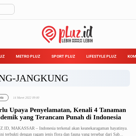
LUZ
METRO PLUZ
SPORT PLUZ
LIFESTYLE PLUZ
KOM
NG-JANGKUNG
ta
14 Maret 2022 09:00
rlu Upaya Penyelamatan, Kenali 4 Tanaman
demik yang Terancam Punah di Indonesia
.ID, MAKASSAR – Indonesia terkenal akan keanekaragaman hayatinya.
ini terbukti dengan ragam jenis flora dan fauna yang tersebar dari Sab...