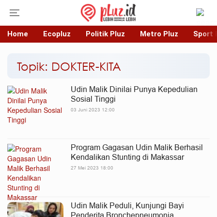
Home
Ecopluz
Politik Pluz
Metro Pluz
Sport 
Topik: DOKTER-KITA
Udin Malik Dinilai Punya Kepedulian
Sosial Tinggi
03 Juni 2023 12:00
Program Gagasan Udin Malik Berhasil
Kendalikan Stunting di Makassar
27 Mei 2023 18:00
Udin Malik Peduli, Kunjungi Bayi
Penderita Bronchepneumonia