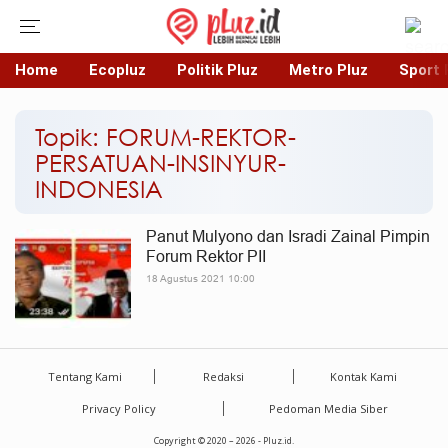
Home
Ecopluz
Politik Pluz
Metro Pluz
Sport 
Topik: FORUM-REKTOR-
PERSATUAN-INSINYUR-
INDONESIA
Panut Mulyono dan Isradi Zainal Pimpin
Forum Rektor PII
18 Agustus 2021 10:00
Tentang Kami
Redaksi
Kontak Kami
Privacy Policy
Pedoman Media Siber
Copyright © 2020 – 2026 - Pluz.id.