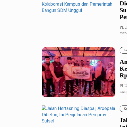
Di
Su
Pe
PLU
mend
ting
Ko
An
Ke
Rp
PLU
meng
Abdu
Ko
Ja
In