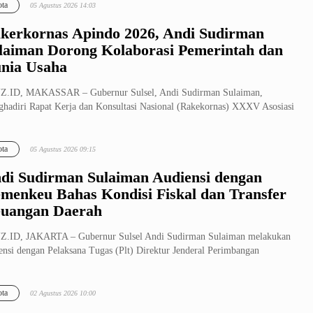
ta
05 Agustus 2026 14:03
kerkornas Apindo 2026, Andi Sudirman
laiman Dorong Kolaborasi Pemerintah dan
nia Usaha
Z.ID, MAKASSAR – Gubernur Sulsel, Andi Sudirman Sulaiman,
hadiri Rapat Kerja dan Konsultasi Nasional (Rakekornas) XXXV Asosiasi
usaha...
ta
05 Agustus 2026 09:15
di Sudirman Sulaiman Audiensi dengan
menkeu Bahas Kondisi Fiskal dan Transfer
uangan Daerah
Z.ID, JAKARTA – Gubernur Sulsel Andi Sudirman Sulaiman melakukan
ensi dengan Pelaksana Tugas (Plt) Direktur Jenderal Perimbangan
ngan...
ta
02 Agustus 2026 10:00