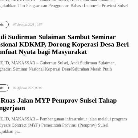
ukuhkan Tim Pengawasan Penggunaan Bahasa Indonesia Provinsi Sulsel
ligus me...
ta
07 Agustus 2026 10:57
di Sudirman Sulaiman Sambut Seminar
sional KDKMP, Dorong Koperasi Desa Beri
nfaat Nyata bagi Masyarakat
Z.ID, MAKASSAR – Gubernur Sulsel, Andi Sudirman Sulaiman,
hadiri Seminar Nasional Koperasi Desa/Kelurahan Merah Putih
KMP) yang dige...
ta
07 Agustus 2026 09:00
 Ruas Jalan MYP Pemprov Sulsel Tahap
ngerjaan
Z.ID, MAKASSAR – Pembangunan infrastruktur jalan melalui program
iyears Contract (MYP) Pemerintah Provinsi (Pemprov) Sulsel
jukkan pr...