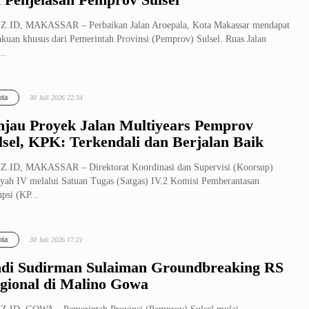
Z.ID, MAKASSAR – Perbaikan Jalan Aroepala, Kota Makassar mendapat
akuan khusus dari Pemerintah Provinsi (Pemprov) Sulsel. Ruas Jalan
..
ta
30 Juli 2026 22:34
njau Proyek Jalan Multiyears Pemprov
lsel, KPK: Terkendali dan Berjalan Baik
.ID, MAKASSAR – Direktorat Koordinasi dan Supervisi (Koorsup)
yah IV melalui Satuan Tugas (Satgas) IV.2 Komisi Pemberantasan
psi (KP...
ta
30 Juli 2026 17:21
di Sudirman Sulaiman Groundbreaking RS
gional di Malino Gowa