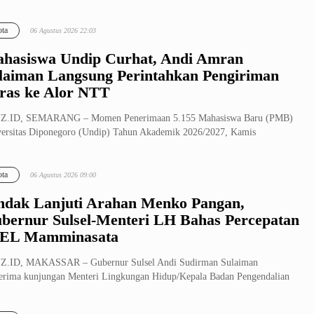
ta
06 Agustus 2026 22:03
hasiswa Undip Curhat, Andi Amran
laiman Langsung Perintahkan Pengiriman
ras ke Alor NTT
Z.ID, SEMARANG – Momen Penerimaan 5.155 Mahasiswa Baru (PMB)
ersitas Diponegoro (Undip) Tahun Akademik 2026/2027, Kamis
/2026), menja...
ta
06 Agustus 2026 09:00
ndak Lanjuti Arahan Menko Pangan,
bernur Sulsel-Menteri LH Bahas Percepatan
EL Mamminasata
Z.ID, MAKASSAR – Gubernur Sulsel Andi Sudirman Sulaiman
rima kunjungan Menteri Lingkungan Hidup/Kepala Badan Pengendalian
kungan Hidu...