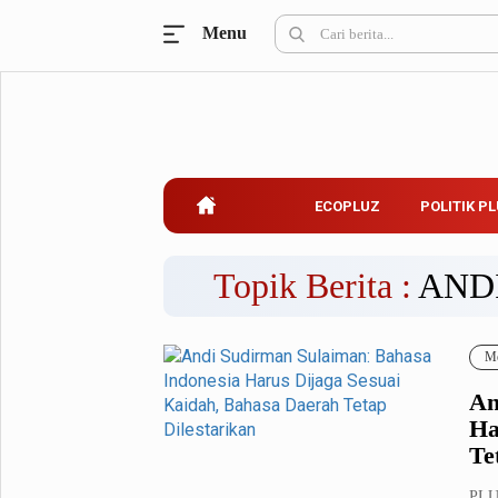
Menu
Ecopluz
Perbankan
Perhotelan
Properti
Belanja
ECOPLUZ
POLITIK P
Konstruksi
Kuliner
UMKM & Koperasi
Topik Berita :
AND
Politik Pluz
Me
KPU & Bawaslu
Pemilu
An
Parlemen
Partai Politik
Ha
Pilkada
Pilpres
Te
Tokoh
PLU