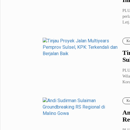
PLU
perl
Letj.
Ko
Ti
Su
PLUZ
Wila
Koru
Ko
An
Re