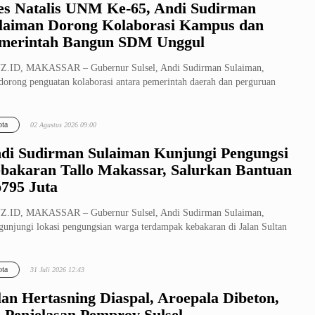
es Natalis UNM Ke-65, Andi Sudirman
laiman Dorong Kolaborasi Kampus dan
merintah Bangun SDM Unggul
Z.ID, MAKASSAR – Gubernur Sulsel, Andi Sudirman Sulaiman,
orong penguatan kolaborasi antara pemerintah daerah dan perguruan
gi dalam ...
ta
02 Agustus 2026 09:00
di Sudirman Sulaiman Kunjungi Pengungsi
bakaran Tallo Makassar, Salurkan Bantuan
795 Juta
Z.ID, MAKASSAR – Gubernur Sulsel, Andi Sudirman Sulaiman,
unjungi lokasi pengungsian warga terdampak kebakaran di Jalan Sultan
llah I...
ta
31 Juli 2026 12:43
lan Hertasning Diaspal, Aroepala Dibeton,
i Penjelasan Pemprov Sulsel