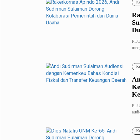
Ko
Ra
Su
Du
PLU
meng
Peng
Ko
An
Ke
Ke
PLU
audi
Keua
Ko