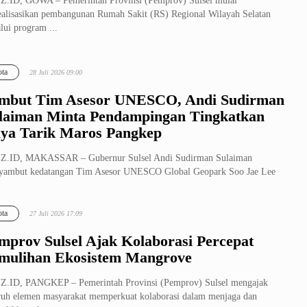
.ID, GOWA – Pemerintah Provinsi (Pemprov) Sulsel mulai
alisasikan pembangunan Rumah Sakit (RS) Regional Wilayah Selatan
lui program ...
ta
28 Juli 2026 09:00
mbut Tim Asesor UNESCO, Andi Sudirman
laiman Minta Pendampingan Tingkatkan
ya Tarik Maros Pangkep
Z.ID, MAKASSAR – Gubernur Sulsel Andi Sudirman Sulaiman
yambut kedatangan Tim Asesor UNESCO Global Geopark Soo Jae Lee
 Korea Selatan ...
ta
27 Juli 2026 17:09
mprov Sulsel Ajak Kolaborasi Percepat
mulihan Ekosistem Mangrove
Z.ID, PANGKEP – Pemerintah Provinsi (Pemprov) Sulsel mengajak
ruh elemen masyarakat memperkuat kolaborasi dalam menjaga dan