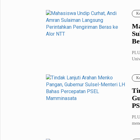
Fashion
Health
Ko
Inspirasi
Parenting
Ma
Teknologi
Su
Be
Komunitas Pluz
PLU
Univ
Profil Pluz
(6/8
Ko
Indeks
Ti
Gu
PS
PLU
mene
Ling