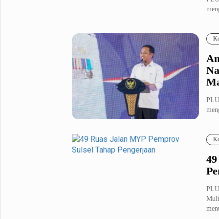
meng
Metro Pluz
seka
Hukum & Kriminal
Internasional
Ko
Kota
Citizen
An
Nasional
Pemerintahan
Na
Pendidikan
Ma
PLU
Sport Pluz
meng
(KD
Sepakbola
Futsal
Ko
MotoGP
Bulutangkis
Tinju
Golf
49
Pe
Formula 1
PLU
Lifestyle Pluz
Mult
menu
Entertainment
Infotainment