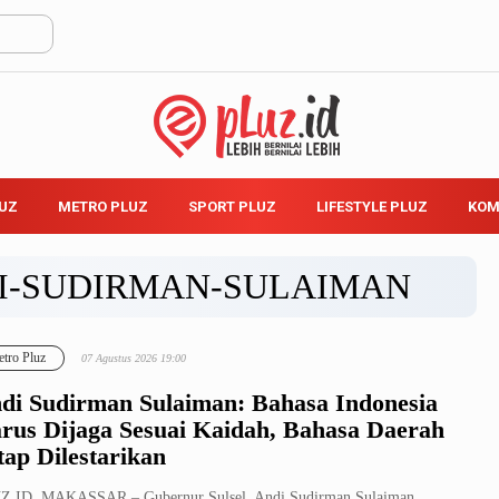
LUZ
METRO PLUZ
SPORT PLUZ
LIFESTYLE PLUZ
KOM
I-SUDIRMAN-SULAIMAN
tro Pluz
07 Agustus 2026 19:00
di Sudirman Sulaiman: Bahasa Indonesia
rus Dijaga Sesuai Kaidah, Bahasa Daerah
tap Dilestarikan
Z.ID, MAKASSAR – Gubernur Sulsel, Andi Sudirman Sulaiman,