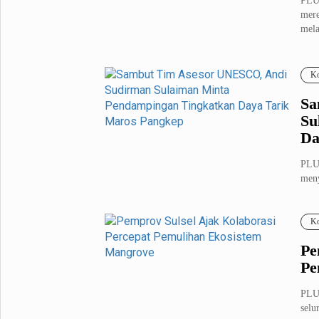
PLUZ
mere
mela
Ko
Sa
Su
Da
PLU
men
dari
Ko
Pe
Pe
PLU
selu