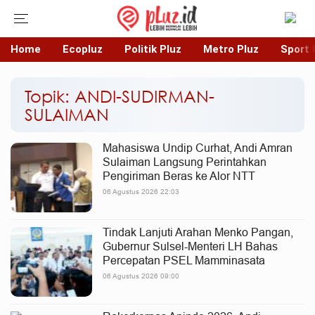
Home
Ecopluz
Politik Pluz
Metro Pluz
Sport 
Topik: ANDI-SUDIRMAN-
SULAIMAN
Mahasiswa Undip Curhat, Andi Amran
Sulaiman Langsung Perintahkan
Pengiriman Beras ke Alor NTT
06 Agustus 2026 22:03
Tindak Lanjuti Arahan Menko Pangan,
Gubernur Sulsel-Menteri LH Bahas
Percepatan PSEL Mamminasata
06 Agustus 2026 09:00