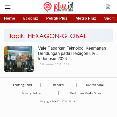
Home
Ecopluz
Politik Pluz
Metro Pluz
Sport 
Topik: HEXAGON-GLOBAL
Vale Paparkan Teknologi Keamanan
Bendungan pada Hexagon LIVE
Indonesia 2023
15 November 2023 16:29
Tentang Kami
Redaksi
Kontak Kami
Privacy Policy
Pedoman Media Siber
Copyright © 2020 – 2026 - Pluz.id.