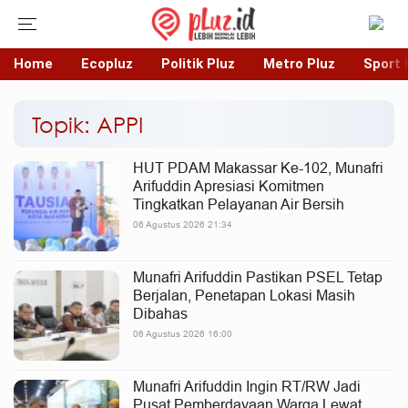
Home
Ecopluz
Politik Pluz
Metro Pluz
Sport 
Topik: APPI
HUT PDAM Makassar Ke-102, Munafri
Arifuddin Apresiasi Komitmen
Tingkatkan Pelayanan Air Bersih
06 Agustus 2026 21:34
Munafri Arifuddin Pastikan PSEL Tetap
Berjalan, Penetapan Lokasi Masih
Dibahas
06 Agustus 2026 16:00
Munafri Arifuddin Ingin RT/RW Jadi
Pusat Pemberdayaan Warga Lewat