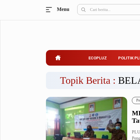
Menu
Ecopluz
Perbankan
Perhotelan
Properti
Belanja
ECOPLUZ
POLITIK P
Konstruksi
Kuliner
UMKM & Koperasi
Topik Berita :
BEL
Politik Pluz
Pe
KPU & Bawaslu
Pemilu
MP
Parlemen
Partai Politik
Ta
Pilkada
Pilpres
PLU
Tokoh
Peng