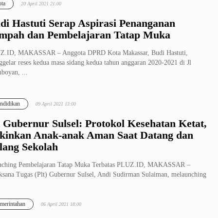
ta
20 April 2021 21:00
di Hastuti Serap Aspirasi Penanganan
mpah dan Pembelajaran Tatap Muka
Z.ID, MAKASSAR – Anggota DPRD Kota Makassar, Budi Hastuti,
gelar reses kedua masa sidang kedua tahun anggaran 2020-2021 di Jl
boyan, ...
ndidikan
09 April 2021 13:00
t Gubernur Sulsel: Protokol Kesehatan Ketat,
kinkan Anak-anak Aman Saat Datang dan
lang Sekolah
nching Pembelajaran Tatap Muka Terbatas PLUZ.ID, MAKASSAR –
ksana Tugas (Plt) Gubernur Sulsel, Andi Sudirman Sulaiman, melaunching
el...
merintahan
06 April 2021 18:00