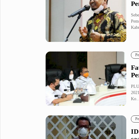
Pe
Sebe
Peme
Kabu
Pe
Fa
Pe
PLUZ
2021
Ko..
Pe
ID
sa