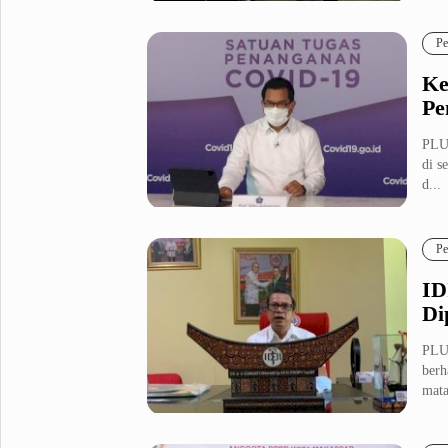
Fashion
Health
Pe
Inspirasi
Parenting
Ke
Teknologi
Pe
Komunitas Pluz
PLU
di s
d...
Profil Pluz
Pe
Indeks
ID
Di
PLU
berh
mata