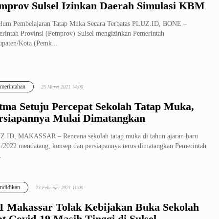
mprov Sulsel Izinkan Daerah Simulasi KBM
lum Pembelajaran Tatap Muka Secara Terbatas PLUZ.ID, BONE –
rintah Provinsi (Pemprov) Sulsel mengizinkan Pemerintah
paten/Kota (Pemk...
merintahan
25 Maret 2021 14:00
tma Setuju Percepat Sekolah Tatap Muka,
rsiapannya Mulai Dimatangkan
.ID, MAKASSAR – Rencana sekolah tatap muka di tahun ajaran baru
/2022 mendatang, konsep dan persiapannya terus dimatangkan Pemerintah
.
ndidikan
23 Februari 2021 11:00
I Makassar Tolak Kebijakan Buka Sekolah
at Covid-19 Masih Tinggi di Sulsel