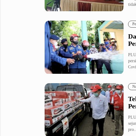
tidak
Metro Pluz
Hukum & Kriminal
Internasional
Pe
Kota
Citizen
Da
Nasional
Pemerintahan
Pe
Pendidikan
PLU
pers
Covi
Sport Pluz
Sepakbola
Futsal
Na
MotoGP
Bulutangkis
Tinju
Golf
Te
Pe
Formula 1
PLUZ
Lifestyle Pluz
seju
pro..
Entertainment
Infotainment