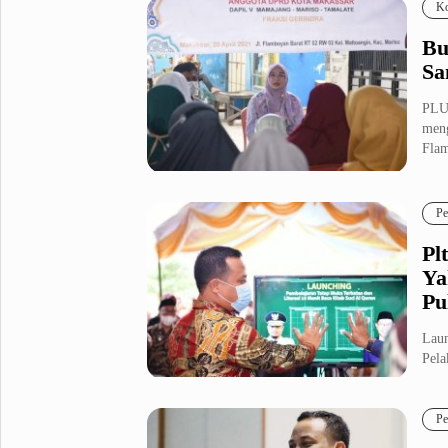
Ko
Bu
Sa
PLU
meng
Flam
Pe
Pl
Ya
Pu
Lau
Pela
pemb
Pe