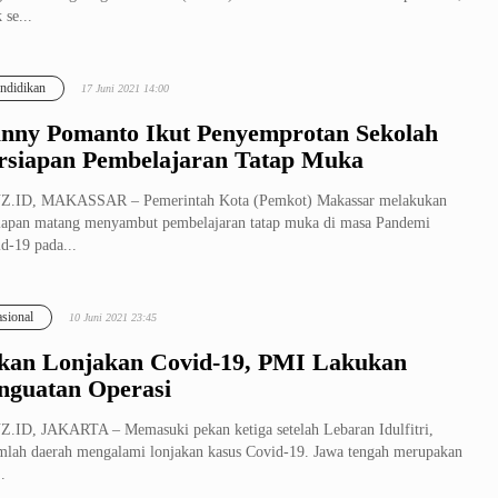
 se...
ndidikan
17 Juni 2021 14:00
nny Pomanto Ikut Penyemprotan Sekolah
rsiapan Pembelajaran Tatap Muka
Z.ID, MAKASSAR – Pemerintah Kota (Pemkot) Makassar melakukan
iapan matang menyambut pembelajaran tatap muka di masa Pandemi
d-19 pada...
sional
10 Juni 2021 23:45
kan Lonjakan Covid-19, PMI Lakukan
nguatan Operasi
.ID, JAKARTA – Memasuki pekan ketiga setelah Lebaran Idulfitri,
mlah daerah mengalami lonjakan kasus Covid-19. Jawa tengah merupakan
.