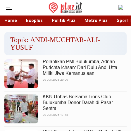
Home
Ecopluz
Politik Pluz
Metro Pluz
Sport 
Topik: ANDI-MUCHTAR-ALI-
YUSUF
Pelantikan PMI Bulukumba, Adnan
Purichta Ichsan: Dari Dulu Andi Utta
Miliki Jiwa Kemanusiaan
29 Juli 2026 20:00
KKN Unhas Bersama Lions Club
Bulukumba Donor Darah di Pasar
Sentral
29 Juli 2026 17:48