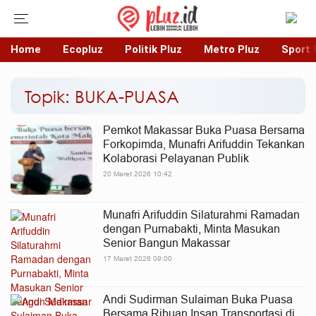
Home
Ecopluz
Politik Pluz
Metro Pluz
Sport 
Topik: BUKA-PUASA
Pemkot Makassar Buka Puasa Bersama
Forkopimda, Munafri Arifuddin Tekankan
Kolaborasi Pelayanan Publik
20 Maret 2026 10:42
Munafri Arifuddin Silaturahmi Ramadan
dengan Purnabakti, Minta Masukan
Senior Bangun Makassar
17 Maret 2026 09:00
Andi Sudirman Sulaiman Buka Puasa
Bersama Ribuan Insan Transportasi di