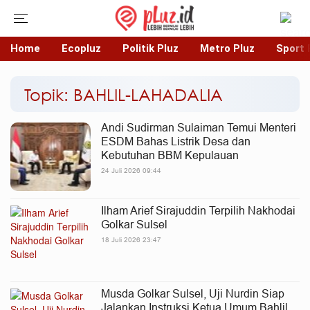
Home
Ecopluz
Politik Pluz
Metro Pluz
Sport 
Topik: BAHLIL-LAHADALIA
Andi Sudirman Sulaiman Temui Menteri
ESDM Bahas Listrik Desa dan
Kebutuhan BBM Kepulauan
24 Juli 2026 09:44
Ilham Arief Sirajuddin Terpilih Nakhodai
Golkar Sulsel
18 Juli 2026 23:47
Musda Golkar Sulsel, Uji Nurdin Siap
Jalankan Instruksi Ketua Umum Bahlil