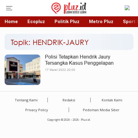
Home
Ecopluz
Politik Pluz
Metro Pluz
Sport 
Topik: HENDRIK-JAURY
Polisi Tetapkan Hendrik Jaury
Tersangka Kasus Penggelapan
17 Maret 2022 20:00
Tentang Kami
Redaksi
Kontak Kami
Privacy Policy
Pedoman Media Siber
Copyright © 2020 – 2026 - Pluz.id.