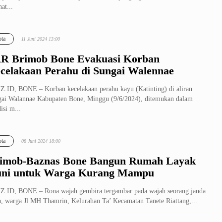
hat...
ta
11 Juni 2024 13:00
R Brimob Bone Evakuasi Korban
celakaan Perahu di Sungai Walennae
.ID, BONE – Korban kecelakaan perahu kayu (Katinting) di aliran
ai Walannae Kabupaten Bone, Minggu (9/6/2024), ditemukan dalam
isi m...
ta
08 Juni 2024 18:00
imob-Baznas Bone Bangun Rumah Layak
ni untuk Warga Kurang Mampu
.ID, BONE – Rona wajah gembira tergambar pada wajah seorang janda
a, warga Jl MH Thamrin, Kelurahan Ta’ Kecamatan Tanete Riattang,...