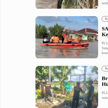
terli
Fashion
Health
Inspirasi
Parenting
Ko
Teknologi
SA
Ke
Komunitas Pluz
PLUZ
Sung
Profil Pluz
kond
Indeks
Ko
Br
Hu
PLUZ
rent