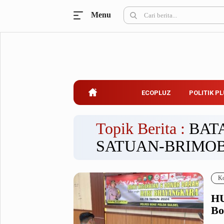
Menu
Ecopluz
Perbankan
Perhotelan
Properti
Belanja
ECOPLUZ
POLITIK P
Konstruksi
Kuliner
UMKM & Koperasi
Topik Berita :
BAT
SATUAN-BRIMOB
Politik Pluz
KPU & Bawaslu
Pemilu
Ko
Parlemen
Partai Politik
HU
Pilkada
Pilpres
Bo
Tokoh