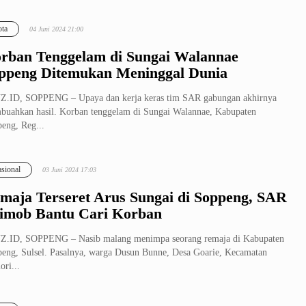
ta
04 Juni 2024 21:00
rban Tenggelam di Sungai Walannae
ppeng Ditemukan Meninggal Dunia
Z.ID, SOPPENG – Upaya dan kerja keras tim SAR gabungan akhirnya
uahkan hasil. Korban tenggelam di Sungai Walannae, Kabupaten
eng, Reg...
sional
03 Juni 2024 17:03
maja Terseret Arus Sungai di Soppeng, SAR
imob Bantu Cari Korban
Z.ID, SOPPENG – Nasib malang menimpa seorang remaja di Kabupaten
eng, Sulsel. Pasalnya, warga Dusun Bunne, Desa Goarie, Kecamatan
ori...