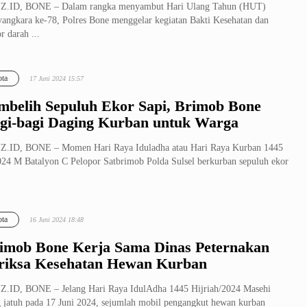
Z.ID, BONE – Dalam rangka menyambut Hari Ulang Tahun (HUT)
angkara ke-78, Polres Bone menggelar kegiatan Bakti Kesehatan dan
r darah ...
ta
17 Juni 2024 15:57
mbelih Sepuluh Ekor Sapi, Brimob Bone
gi-bagi Daging Kurban untuk Warga
Z.ID, BONE – Momen Hari Raya Iduladha atau Hari Raya Kurban 1445
24 M Batalyon C Pelopor Satbrimob Polda Sulsel berkurban sepuluh ekor
ta
16 Juni 2024 18:48
imob Bone Kerja Sama Dinas Peternakan
riksa Kesehatan Hewan Kurban
.ID, BONE – Jelang Hari Raya IdulAdha 1445 Hijriah/2024 Masehi
 jatuh pada 17 Juni 2024, sejumlah mobil pengangkut hewan kurban