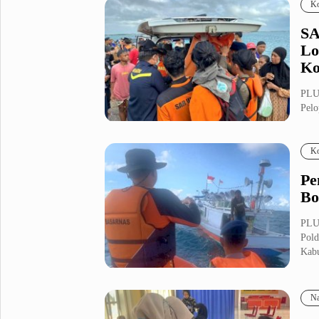
Ko
SA
Lo
Ko
PLUZ
Pelo
Bone
Ko
Pe
Bo
PLU
Pold
Kabu
Na