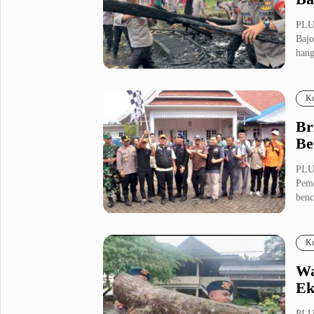
PLU
Bajo
hang
Ko
Br
Be
PLUZ
Peme
benc
Ko
Wa
Ek
PLU