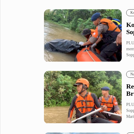
Ko
Ko
So
PLU
memb
Sopp
Na
Re
Br
PLU
Sopp
Mari