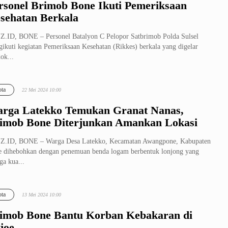
rsonel Brimob Bone Ikuti Pemeriksaan
sehatan Berkala
.ID, BONE – Personel Batalyon C Pelopor Satbrimob Polda Sulsel
ikuti kegiatan Pemeriksaan Kesehatan (Rikkes) berkala yang digelar
ok...
ta
22 Mei 2024 10:00
rga Latekko Temukan Granat Nanas,
imob Bone Diterjunkan Amankan Lokasi
Z.ID, BONE – Warga Desa Latekko, Kecamatan Awangpone, Kabupaten
 dihebohkan dengan penemuan benda logam berbentuk lonjong yang
ga kua...
ta
13 Mei 2024 10:00
imob Bone Bantu Korban Kebakaran di
joe