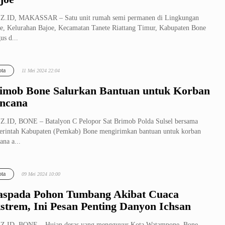
Z.ID, MAKASSAR – Satu unit rumah semi permanen di Lingkungan
e, Kelurahan Bajoe, Kecamatan Tanete Riattang Timur, Kabupaten Bone
us d...
ta
11 Mei 2024 22:04
imob Bone Salurkan Bantuan untuk Korban
ncana
.ID, BONE – Batalyon C Pelopor Sat Brimob Polda Sulsel bersama
rintah Kabupaten (Pemkab) Bone mengirimkan bantuan untuk korban
ana a...
ta
09 Mei 2024 10:00
spada Pohon Tumbang Akibat Cuaca
strem, Ini Pesan Penting Danyon Ichsan
Z.ID, BONE – Hujan deras yang mengguyur Kota Watampone, Bone