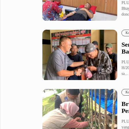
PLU
Bhay
Metro Pluz
dono
Hukum & Kriminal
Internasional
Kota
Citizen
Ko
Nasional
Pemerintahan
Se
Pendidikan
Ba
PLU
Sport Pluz
H/20
sa...
Sepakbola
Futsal
MotoGP
Bulutangkis
Tinju
Golf
Ko
Formula 1
Br
Pe
Lifestyle Pluz
PLUZ
yang
Entertainment
Infotainment