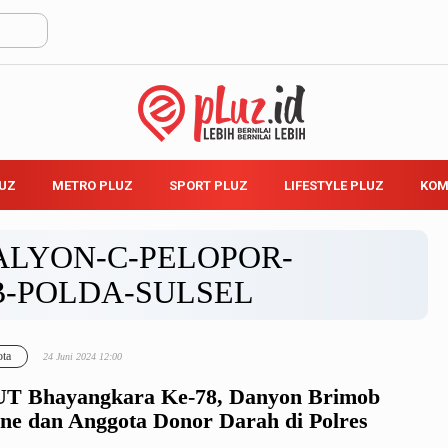
LUZ
METRO PLUZ
SPORT PLUZ
LIFESTYLE PLUZ
KOM
ALYON-C-PELOPOR-
-POLDA-SULSEL
ta
24 Juni 2024 12:00
T Bhayangkara Ke-78, Danyon Brimob
ne dan Anggota Donor Darah di Polres