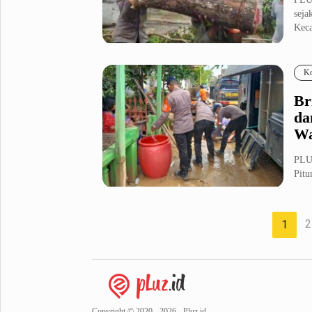
seja
Keca
Ko
Br
da
Wa
PLU
Pitu
terh
2
1
Copyright © 2020 - 2026 - Pluz.id.