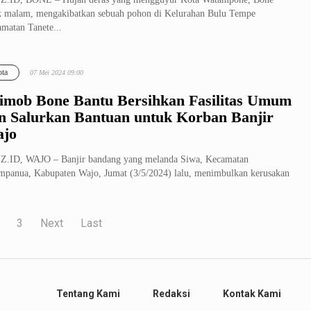
k malam, mengakibatkan sebuah pohon di Kelurahan Bulu Tempe
matan Tanete...
ta
07 Mei 2024 09:00
imob Bone Bantu Bersihkan Fasilitas Umum
n Salurkan Bantuan untuk Korban Banjir
jo
Z.ID, WAJO – Banjir bandang yang melanda Siwa, Kecamatan
mpanua, Kabupaten Wajo, Jumat (3/5/2024) lalu, menimbulkan kerusakan
adap se...
3
Next
Last
Tentang Kami
Redaksi
Kontak Kami