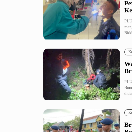
Pe
Ke
PLUZ
meng
Bidd
Ko
Wa
Br
PLU
Bone
didu
Ko
Br
Ba