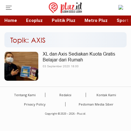
Home
Ecopluz
Politik Pluz
Metro Pluz
Sport 
Topik: AXIS
XL dan Axis Sediakan Kuota Gratis
Belajar dari Rumah
03 September 2020 18:00
Tentang Kami
Redaksi
Kontak Kami
Privacy Policy
Pedoman Media Siber
Copyright © 2020 – 2026 - Pluz.id.