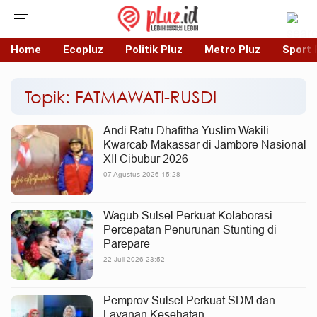
Home
Ecopluz
Politik Pluz
Metro Pluz
Sport 
Topik: FATMAWATI-RUSDI
Andi Ratu Dhafitha Yuslim Wakili
Kwarcab Makassar di Jambore Nasional
XII Cibubur 2026
07 Agustus 2026 15:28
Wagub Sulsel Perkuat Kolaborasi
Percepatan Penurunan Stunting di
Parepare
22 Juli 2026 23:52
Pemprov Sulsel Perkuat SDM dan
Layanan Kesehatan