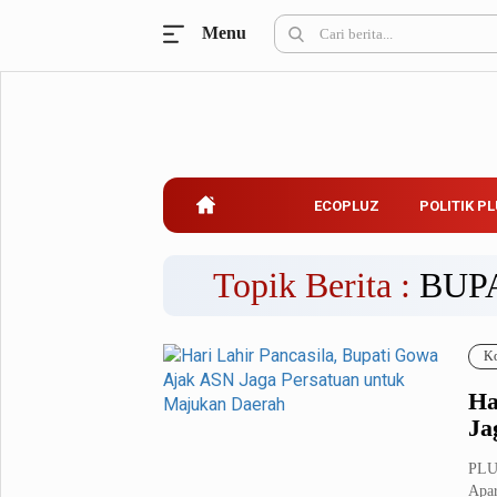
Menu
Ecopluz
Perbankan
Perhotelan
Properti
Belanja
ECOPLUZ
POLITIK P
Konstruksi
Kuliner
UMKM & Koperasi
Topik Berita :
BUP
Politik Pluz
Ko
KPU & Bawaslu
Pemilu
Ha
Parlemen
Partai Politik
Ja
Pilkada
Pilpres
PLUZ
Tokoh
Apar