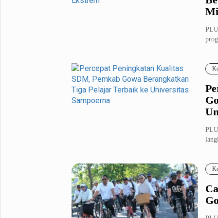
Mi
PLUZ
prog
kepe
Ko
Pe
Go
Un
PLU
lang
mema
Ko
Ca
Go