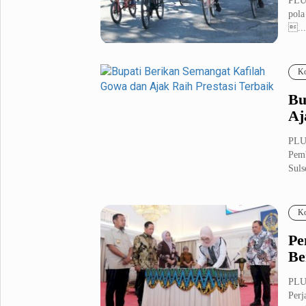
PLU
pola
...
Ko
Bu
Aj
PLUZ
Pem
Suls
Ko
Pe
Be
PLU
Perj