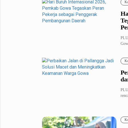
Ko
Ha
Te
Pe
PLUZ
Gowa
satu.
Ko
Pe
da
PLUZ
renc
Ko