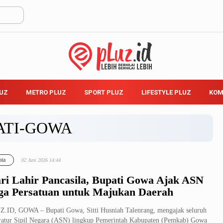
LUZ
METRO PLUZ
SPORT PLUZ
LIFESTYLE PLUZ
KOM
ATI-GOWA
ta
02 Juni 2026 14:44
ri Lahir Pancasila, Bupati Gowa Ajak ASN
ga Persatuan untuk Majukan Daerah
.ID, GOWA – Bupati Gowa, Sitti Husniah Talenrang, mengajak seluruh
atur Sipil Negara (ASN) lingkup Pemerintah Kabupaten (Pemkab) Gowa