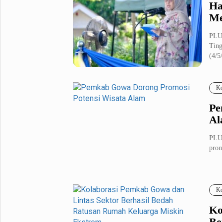
Ha
Me
PLUZ
Ting
(4/5/
Ko
Pe
Al
PLUZ
prom
Ko
Ko
Be