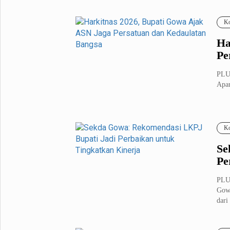
Fashion
Health
Ko
Inspirasi
Parenting
Ha
Teknologi
Pe
Komunitas Pluz
PLUZ
Apar
Profil Pluz
Ko
Indeks
Se
Pe
PLU
Gowa
dari