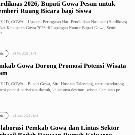
rdiknas 2026, Bupati Gowa Pesan untuk
mberi Ruang Bicara bagi Siswa
.ID, GOWA – Upacara Peringatan Hari Pendidikan Nasional (Hardiknas)
kat Kabupaten Gowa 2026 di Lapangan Kantor Bupati Gowa, Senin
2...
ta
04 Mei 2026 13:45
mkab Gowa Dorong Promosi Potensi Wisata
am
.ID, GOWA – Bupati Gowa, Sitti Husniah Talenrang, terus mendorong
osi potensi pariwisata daerah, khususnya destinasi wisata alam atau pe...
ta
18 April 2026 16:45
laborasi Pemkab Gowa dan Lintas Sektor
rhasil Bedah Ratusan Rumah Keluarga