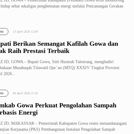
Z.ID, GOWA – Pemerintah Kabupaten (Pemkab) Gowa terus mendorong
 hidup sehat sekaligus penghematan energi melalui Pencanangan Gerakan
ta
13 April 2026 12:00
pati Berikan Semangat Kafilah Gowa dan
ak Raih Prestasi Terbaik
.ID, GOWA – Bupati Gowa, Sitti Husniah Talenrang, menghadiri
bukaan Musabaqah Tilawatil Qur’an (MTQ) XXXIV Tingkat Provinsi
el 2026...
ta
04 April 2026 21:26
mkab Gowa Perkuat Pengolahan Sampah
rbasis Energi
Z.ID, MAKASSAR – Pemerintah Kabupaten Gowa resmi menandatangani
anjian Kerjasama (PKS) Pembangunan Instalasi Pengolahan Sampah