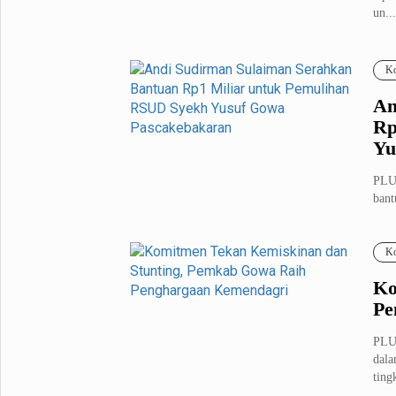
un...
Metro Pluz
Hukum & Kriminal
Internasional
Ko
Kota
Citizen
An
Nasional
Pemerintahan
Rp
Pendidikan
Yu
PLU
Sport Pluz
bant
te...
Sepakbola
Futsal
Ko
MotoGP
Bulutangkis
Tinju
Golf
Ko
Pe
Formula 1
PLU
Lifestyle Pluz
dala
tingk
Entertainment
Infotainment