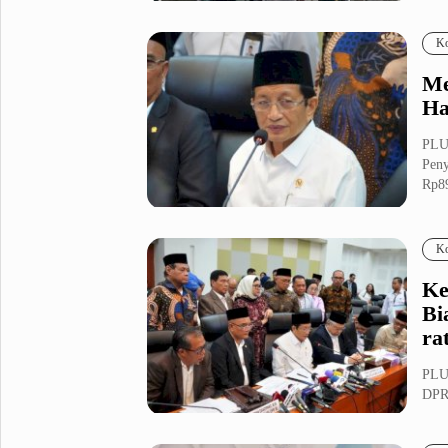
Fashion
Health
Ko
Inspirasi
Parenting
Me
Teknologi
Ha
Komunitas Pluz
PLU
Peny
Rp89
Profil Pluz
Ko
Indeks
Ke
Bi
ra
PLU
DPR,
Haji 