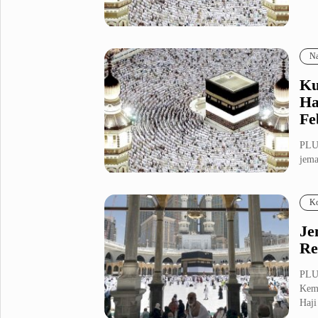
Metro Pluz
Hukum & Kriminal
Internasional
Na
Kota
Citizen
Ku
Nasional
Pemerintahan
Ha
Pendidikan
Fe
PLUZ
Sport Pluz
jema
Sepakbola
Futsal
Ko
MotoGP
Bulutangkis
Tinju
Golf
Je
Re
Formula 1
PLU
Lifestyle Pluz
Keme
Haji
Entertainment
Infotainment