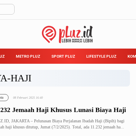
LUZ
METRO PLUZ
SPORT PLUZ
LIFESTYLE PLUZ
KOM
A-HAJI
ta
08 Februari 2025 16:40
.232 Jemaah Haji Khusus Lunasi Biaya Haji
.ID, JAKARTA – Pelunasan Biaya Perjalanan Ibadah Haji (Bipih) bagi
ah haji khusus ditutup, Jumat (7/2/2025). Total, ada 11.232 jemaah ha...