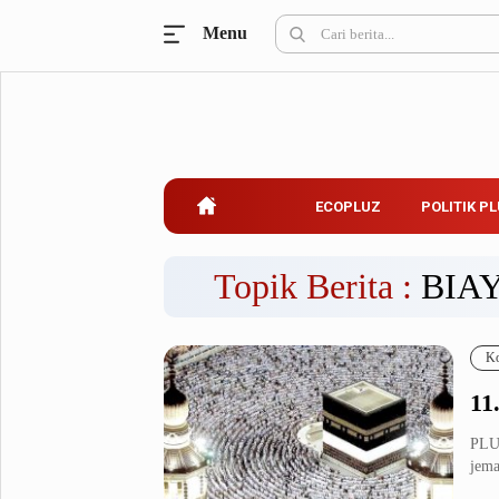
Menu
Ecopluz
Perbankan
Perhotelan
Properti
Belanja
ECOPLUZ
POLITIK P
Konstruksi
Kuliner
UMKM & Koperasi
Topik Berita :
BIAY
Politik Pluz
Ko
KPU & Bawaslu
Pemilu
11
Parlemen
Partai Politik
Pilkada
Pilpres
PLUZ
jema
Tokoh