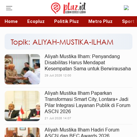
Home
Ecopluz
Politik Pluz
Metro Pluz
Sport 
Topik: ALIYAH-MUSTIKA-ILHAM
Aliyah Mustika Ilham: Penyandang
Disabilitas Harus Mendapat
Kesempatan Sama untuk Berwirausaha
29 Juli 2026 12:00
Aliyah Mustika Ilham Paparkan
Transformasi Smart City, Lontara+ Jadi
Pilar Integrasi Layanan Publik di Forum
ASCN 2026
21 Juli 2026 14:07
Aliyah Mustika Ilham Hadiri Forum
ASCN dan BEC Awards 2026