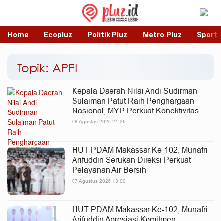
Home
Ecopluz
Politik Pluz
Metro Pluz
Sport 
Topik: APPI
Kepala Daerah Nilai Andi Sudirman
Sulaiman Patut Raih Penghargaan
Nasional, MYP Perkuat Konektivitas
08 Agustus 2026 21:25
HUT PDAM Makassar Ke-102, Munafri
Arifuddin Serukan Direksi Perkuat
Pelayanan Air Bersih
07 Agustus 2026 13:00
HUT PDAM Makassar Ke-102, Munafri
Arifuddin Apresiasi Komitmen