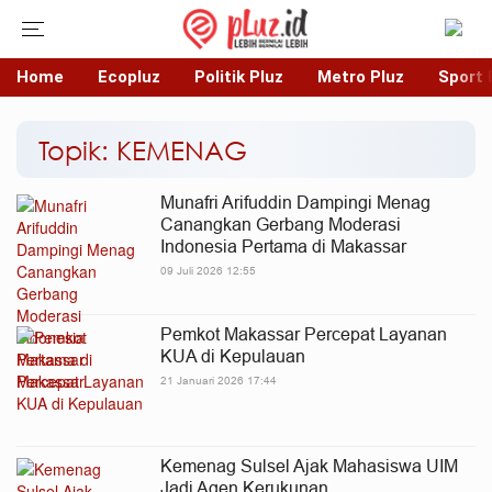
Home
Ecopluz
Politik Pluz
Metro Pluz
Sport 
Topik: KEMENAG
Munafri Arifuddin Dampingi Menag
Canangkan Gerbang Moderasi
Indonesia Pertama di Makassar
09 Juli 2026 12:55
Pemkot Makassar Percepat Layanan
KUA di Kepulauan
21 Januari 2026 17:44
Kemenag Sulsel Ajak Mahasiswa UIM
Jadi Agen Kerukunan