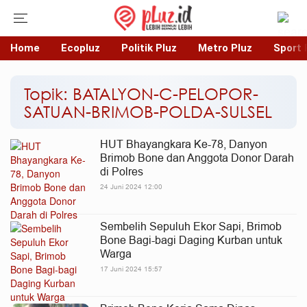
Home
Ecopluz
Politik Pluz
Metro Pluz
Sport 
Topik: BATALYON-C-PELOPOR-
SATUAN-BRIMOB-POLDA-SULSEL
HUT Bhayangkara Ke-78, Danyon
Brimob Bone dan Anggota Donor Darah
di Polres
24 Juni 2024 12:00
Sembelih Sepuluh Ekor Sapi, Brimob
Bone Bagi-bagi Daging Kurban untuk
Warga
17 Juni 2024 15:57